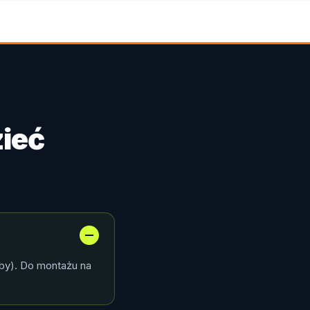
ieć
by). Do montażu na