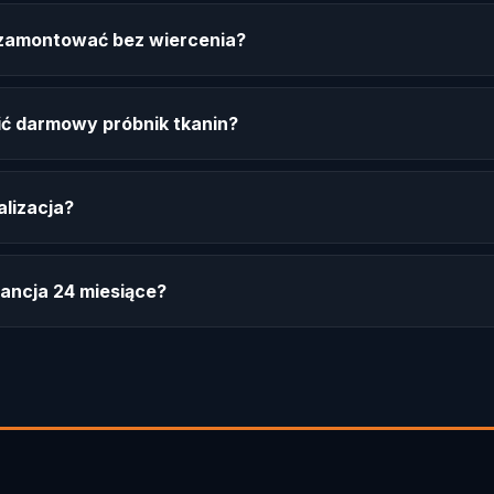
ę zamontować bez wiercenia?
ć darmowy próbnik tkanin?
alizacja?
ancja 24 miesiące?