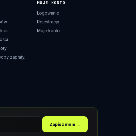
MOJE KONTO
Logowanie
pów
Rejestracja
okies
Moje konto
ości
roty
soby zapłaty,
Zapisz mnie →