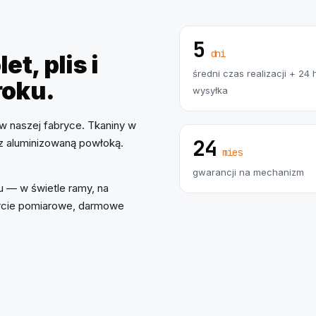
5
dni
et, plis i
średni czas realizacji + 24 
roku.
wysyłka
w naszej fabryce. Tkaniny w
24
 z aluminizowaną powłoką.
mies
gwarancji na mechanizm
 — w świetle ramy, na
parcie pomiarowe, darmowe