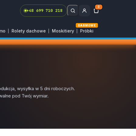
0
+48 699 710 218
DARMOWE
rmo
Rolety dachowe
Moskitiery
Próbki
odukcja, wysyłka w 5 dni roboczych.
walne pod Twój wymiar.