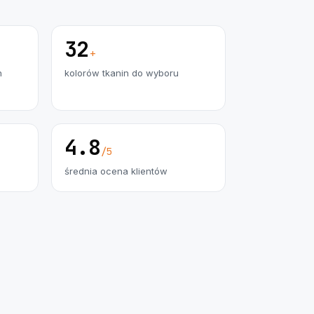
32
+
h
kolorów tkanin do wyboru
4.8
/5
średnia ocena klientów