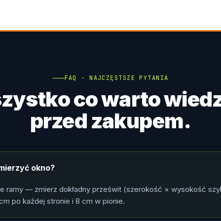
FAQ · NAJCZĘSTSZE PYTANIA
zystko co warto wiedz
przed zakupem.
mierzyć okno?
le ramy — zmierz dokładny prześwit (szerokość × wysokość szy
cm po każdej stronie i 8 cm w pionie.