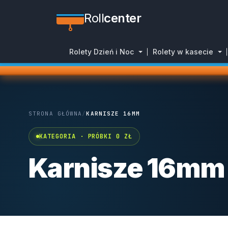
Roll
center
Rolety Dzień i Noc
Rolety w kasecie
STRONA GŁÓWNA
/
KARNISZE 16MM
KATEGORIA · PRÓBKI 0 ZŁ
Karnisze 16mm