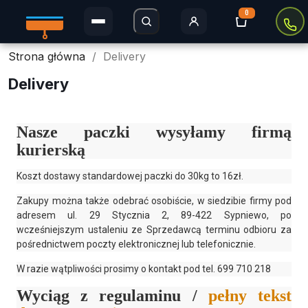
0
Strona główna
Delivery
Rolety Dzień i Noc
Delivery
Rolety w kasecie
Plisy
Nasze paczki wysyłamy firmą
kurierską
Rolety MINI
Koszt dostawy standardowej paczki do 30kg to 16zł.
Rolety zaciemniające
Zakupy można także odebrać osobiście, w siedzibie firmy pod
adresem
ul.
29 Stycznia 2
,
89-422
Sypniewo
, po
wcześniejszym ustaleniu ze Sprzedawcą terminu odbioru za
Rolety Thermo
pośrednictwem poczty elektronicznej lub telefonicznie.
Rolety dachowe
W razie wątpliwości prosimy o kontakt pod tel. 699 710 218
Wyciąg z regulaminu
/
pełny tekst
Moskitiery