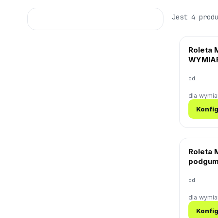
Jest 4 prod
Roleta M
WYMIA
od
dla wymi
Konfig
Roleta M
podgum
od
dla wymi
Konfig