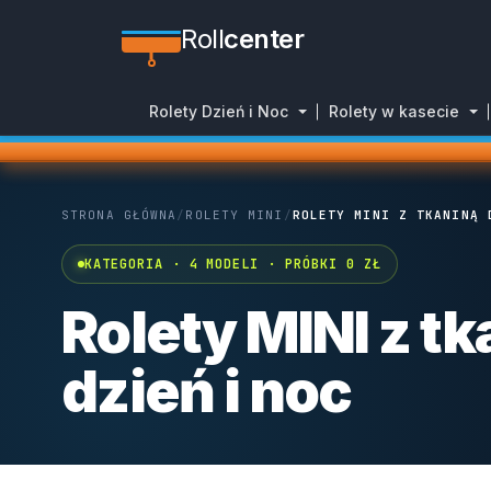
Roll
center
Rolety Dzień i Noc
Rolety w kasecie
STRONA GŁÓWNA
/
ROLETY MINI
/
ROLETY MINI Z TKANINĄ 
KATEGORIA · 4 MODELI · PRÓBKI 0 ZŁ
Rolety MINI z t
dzień i noc