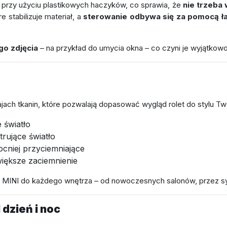
, przy użyciu plastikowych haczyków, co sprawia, że
nie trzeba 
re stabilizuje materiał, a
sterowanie odbywa się za pomocą ł
go zdjęcia
– na przykład do umycia okna – co czyni je wyjątk
jach tkanin, które pozwalają dopasować wygląd rolet do stylu Tw
 światło
trujące światło
ocniej przyciemniające
iększe zaciemnienie
MINI do każdego wnętrza – od nowoczesnych salonów, przez sypi
dzień i noc