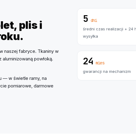
5
dni
et, plis i
średni czas realizacji + 24 
roku.
wysyłka
w naszej fabryce. Tkaniny w
24
 z aluminizowaną powłoką.
mies
gwarancji na mechanizm
 — w świetle ramy, na
parcie pomiarowe, darmowe