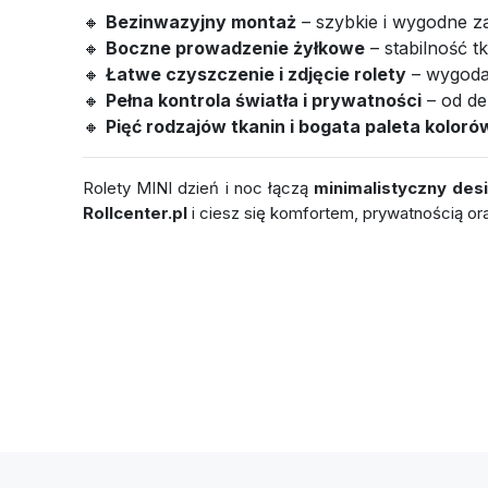
🔸
Bezinwazyjny montaż
– szybkie i wygodne z
🔸
Boczne prowadzenie żyłkowe
– stabilność t
🔸
Łatwe czyszczenie i zdjęcie rolety
– wygoda
🔸
Pełna kontrola światła i prywatności
– od de
🔸
Pięć rodzajów tkanin i bogata paleta koloró
Rolety MINI dzień i noc łączą
minimalistyczny desi
Rollcenter.pl
i ciesz się komfortem, prywatnością o