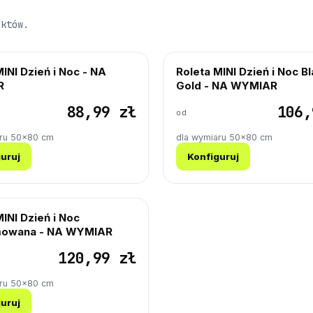
uktów.
INI Dzień i Noc - NA
Roleta MINI Dzień i Noc B
R
Gold - NA WYMIAR
88,99 zł
106,
od
aru 50×80 cm
dla wymiaru 50×80 cm
uruj
Konfiguruj
INI Dzień i Noc
owana - NA WYMIAR
120,99 zł
aru 50×80 cm
uruj