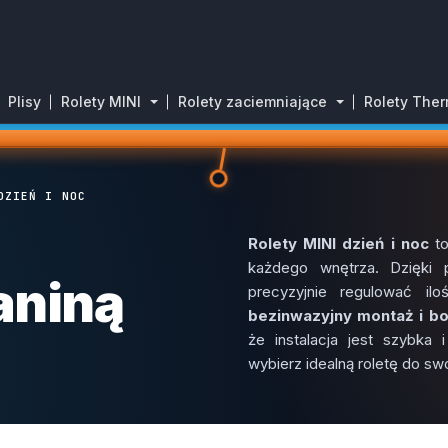
Plisy
Rolety MINI
Rolety zaciemniające
Rolety The
DZIEŃ I NOC
Rolety MINI dzień i noc
to
każdego wnętrza. Dzięki
kaniną
precyzyjnie regulować il
bezinwazyjny montaż i b
że instalacja jest szybka
wybierz idealną roletę do sw