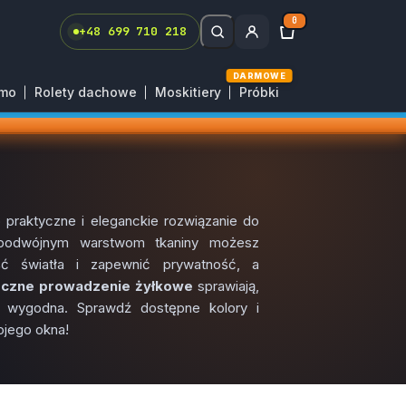
0
+48 699 710 218
DARMOWE
rmo
Rolety dachowe
Moskitiery
Próbki
 praktyczne i eleganckie rozwiązanie do
 podwójnym warstwom tkaniny możesz
ość światła i zapewnić prywatność, a
oczne prowadzenie żyłkowe
sprawiają,
 i wygodna. Sprawdź dostępne kolory i
ojego okna!