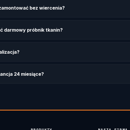
ę zamontować bez wiercenia?
ć darmowy próbnik tkanin?
alizacja?
ancja 24 miesiące?
PRODUKTY
NASZA FIRMA