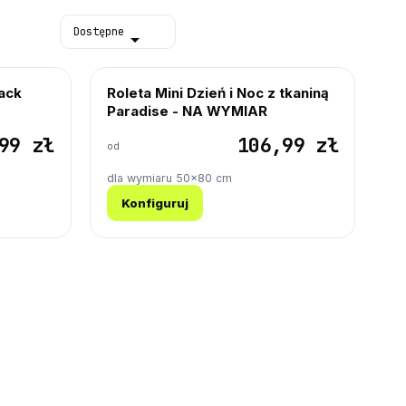
Dostępne

lack
Roleta Mini Dzień i Noc z tkaniną
Paradise - NA WYMIAR
99 zł
106,99 zł
od
dla wymiaru 50×80 cm
Konfiguruj