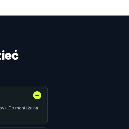
ieć
by). Do montażu na