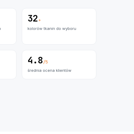
32
+
h
kolorów tkanin do wyboru
4.8
/5
średnia ocena klientów