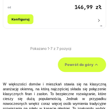
146,99 zł
od
Konfiguruj
→
Pokazano 1-7 z 7 pozycji

Powrót do góry
W większości domów i mieszkań stawia się na klasyczną 
aranżację okienną, na którą najczęściej składa się połączenie 
klasycznych firan i zasłon. To bezpieczne rozwiązanie, które 
cieszy się dużą popularnością. Jednak w przypadku 
nowoczesnych wnętrz coraz więcej osób wymienia tradycyjne 
rozwiązania na rolety w kasecie płaskiej. To znakomity wybór, 