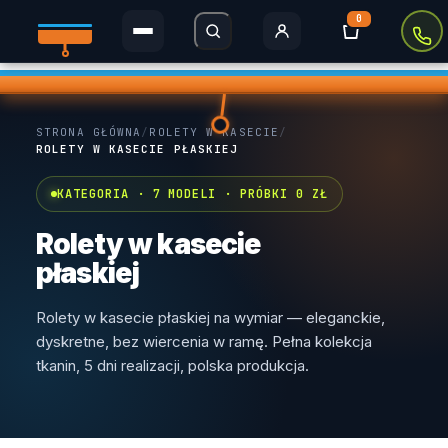
0
Rolety Dzień i Noc
STRONA GŁÓWNA
/
ROLETY W KASECIE
/
Rolety w kasecie
ROLETY W KASECIE PŁASKIEJ
Plisy
KATEGORIA · 7 MODELI · PRÓBKI 0 ZŁ
Rolety MINI
Rolety w kasecie
płaskiej
Rolety zaciemniające
Rolety w kasecie płaskiej na wymiar — eleganckie,
Rolety Thermo
dyskretne, bez wiercenia w ramę. Pełna kolekcja
tkanin, 5 dni realizacji, polska produkcja.
Rolety dachowe
Moskitiery