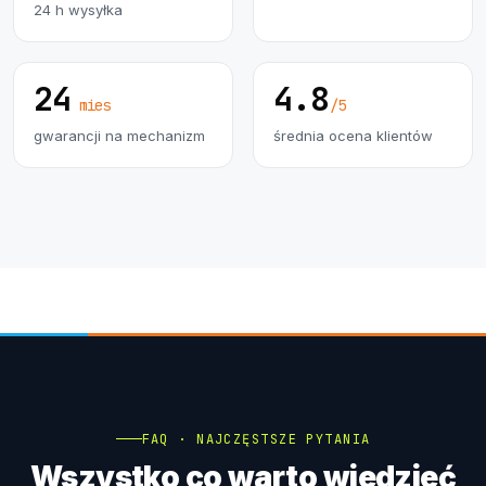
24 h wysyłka
24
4.8
mies
/5
gwarancji na mechanizm
średnia ocena klientów
FAQ · NAJCZĘSTSZE PYTANIA
Wszystko co warto wiedzieć