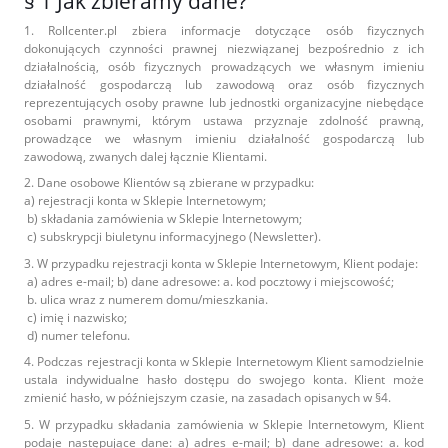
§ 1 Jak zbieramy dane?
1. Rollcenter.pl zbiera informacje dotyczące osób fizycznych
Próbki Darmowe
dokonujących czynności prawnej niezwiązanej bezpośrednio z ich
działalnością, osób fizycznych prowadzących we własnym imieniu
działalność gospodarczą lub zawodową oraz osób fizycznych
reprezentujących osoby prawne lub jednostki organizacyjne niebędące
osobami prawnymi, którym ustawa przyznaje zdolność prawną,
prowadzące we własnym imieniu działalność gospodarczą lub
zawodową, zwanych dalej łącznie Klientami.
2. Dane osobowe Klientów są zbierane w przypadku:
a) rejestracji konta w Sklepie Internetowym;
b) składania zamówienia w Sklepie Internetowym;
c) subskrypcji biuletynu informacyjnego (Newsletter).
3. W przypadku rejestracji konta w Sklepie Internetowym, Klient podaje:
a) adres e-mail; b) dane adresowe: a. kod pocztowy i miejscowość;
b. ulica wraz z numerem domu/mieszkania.
c) imię i nazwisko;
d) numer telefonu.
4. Podczas rejestracji konta w Sklepie Internetowym Klient samodzielnie
ustala indywidualne hasło dostępu do swojego konta. Klient może
zmienić hasło, w późniejszym czasie, na zasadach opisanych w §4.
5. W przypadku składania zamówienia w Sklepie Internetowym, Klient
podaje następujące dane: a) adres e-mail; b) dane adresowe: a. kod