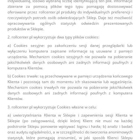
indywidualną, losowo wybraną liczbę identyfikującą ten plik. Informacje
zbierane za pomocą plików tego typu pomagają dostosowywać
oferowane przez rollcenter.pl produkty do indywidualnych preferencji i
rzeczywistych potrzeb osób odwiedzających Sklep. Daje też możliwość
opracowywania ogólnych statystyk odwiedzin prezentowanych
produktów w Sklepie.
2. rollcenter.pl wykorzystuje dwa typy plików cookies:
a) Cookies sesyjne: po zakończeniu sesji danej przeglądarki lub
wyłączeniu komputera zapisane informacje są usuwane z pamięci
urządzenia. Mechanizm cookies sesyjnych nie pozwala na pobieranie
jakichkolwiek danych osobowych ani żadnych informacji poufnych z
komputera Klientów.
b) Cookies trwałe: są przechowywane w pamięci urządzenia końcowego
Klienta i pozostają tam do momentu ich skasowania lub wygaśnięcia.
Mechanizm cookies trwałych nie pozwala na pobieranie jakichkolwiek
danych osobowych ani żadnych informacji poufnych z komputera
Klientów.
3. rollcenter.pl wykorzystuje Cookies własne w celu:
a) uwierzytelniania Klienta w Sklepie i zapewnienia sesji Klienta w
Sklepie (po zalogowaniu), dzięki której Klient nie musi na każdej
podstronie Sklepu ponownie wpisywać loginu i hasła; b) analiz i badań
oraz audytu oglądalności, a w szczególności do tworzenia anonimowych
statystyk, które pomagają zrozumieć, w jaki sposób Klienci Sklepu