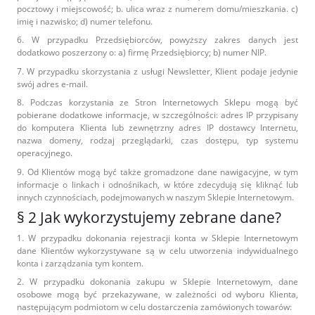
pocztowy i miejscowość; b. ulica wraz z numerem domu/mieszkania. c)
imię i nazwisko; d) numer telefonu.
6. W przypadku Przedsiębiorców, powyższy zakres danych jest
dodatkowo poszerzony o: a) firmę Przedsiębiorcy; b) numer NIP.
7. W przypadku skorzystania z usługi Newsletter, Klient podaje jedynie
swój adres e-mail.
8. Podczas korzystania ze Stron Internetowych Sklepu mogą być
pobierane dodatkowe informacje, w szczególności: adres IP przypisany
do komputera Klienta lub zewnętrzny adres IP dostawcy Internetu,
nazwa domeny, rodzaj przeglądarki, czas dostępu, typ systemu
operacyjnego.
9. Od Klientów mogą być także gromadzone dane nawigacyjne, w tym
informacje o linkach i odnośnikach, w które zdecydują się kliknąć lub
innych czynnościach, podejmowanych w naszym Sklepie Internetowym.
§ 2 Jak wykorzystujemy zebrane dane?
1. W przypadku dokonania rejestracji konta w Sklepie Internetowym
dane Klientów wykorzystywane są w celu utworzenia indywidualnego
konta i zarządzania tym kontem.
2. W przypadku dokonania zakupu w Sklepie Internetowym, dane
osobowe mogą być przekazywane, w zależności od wyboru Klienta,
następującym podmiotom w celu dostarczenia zamówionych towarów: