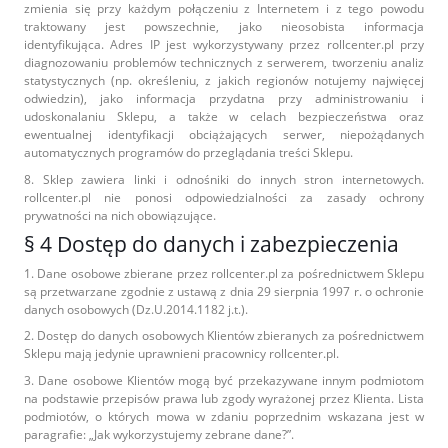
zmienia się przy każdym połączeniu z Internetem i z tego powodu
traktowany jest powszechnie, jako nieosobista informacja
identyfikująca. Adres IP jest wykorzystywany przez rollcenter.pl przy
diagnozowaniu problemów technicznych z serwerem, tworzeniu analiz
statystycznych (np. określeniu, z jakich regionów notujemy najwięcej
odwiedzin), jako informacja przydatna przy administrowaniu i
udoskonalaniu Sklepu, a także w celach bezpieczeństwa oraz
ewentualnej identyfikacji obciążających serwer, niepożądanych
automatycznych programów do przeglądania treści Sklepu.
8. Sklep zawiera linki i odnośniki do innych stron internetowych.
rollcenter.pl nie ponosi odpowiedzialności za zasady ochrony
prywatności na nich obowiązujące.
§ 4 Dostęp do danych i zabezpieczenia
1. Dane osobowe zbierane przez rollcenter.pl za pośrednictwem Sklepu
są przetwarzane zgodnie z ustawą z dnia 29 sierpnia 1997 r. o ochronie
danych osobowych (Dz.U.2014.1182 j.t.).
2. Dostęp do danych osobowych Klientów zbieranych za pośrednictwem
Sklepu mają jedynie uprawnieni pracownicy rollcenter.pl.
3. Dane osobowe Klientów mogą być przekazywane innym podmiotom
na podstawie przepisów prawa lub zgody wyrażonej przez Klienta. Lista
podmiotów, o których mowa w zdaniu poprzednim wskazana jest w
paragrafie: „Jak wykorzystujemy zebrane dane?”.