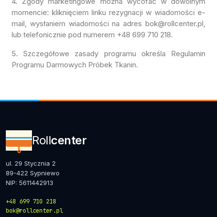
4. Zgody marketingowe można wycofać w dowolnym
momencie: kliknięciem linku rezygnacji w wiadomości e-
mail, wysłaniem wiadomości na adres bok@rollcenter.pl,
lub telefonicznie pod numerem +48 699 710 218.
5. Szczegółowe zasady programu określa
Regulamin
Programu Darmowych Próbek Tkanin
.
Roll
center
ul. 29 Stycznia 2
89-422 Sypniewo
NIP: 5611442913
+48 699 710 218
bok@rollcenter.pl