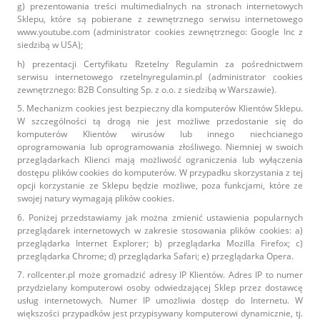
g) prezentowania treści multimedialnych na stronach internetowych
Sklepu, które są pobierane z zewnętrznego serwisu internetowego
www.youtube.com (administrator cookies zewnętrznego: Google Inc z
siedzibą w USA);
h) prezentacji Certyfikatu Rzetelny Regulamin za pośrednictwem
serwisu internetowego rzetelnyregulamin.pl (administrator cookies
zewnętrznego: B2B Consulting Sp. z o.o. z siedzibą w Warszawie).
5. Mechanizm cookies jest bezpieczny dla komputerów Klientów Sklepu.
W szczególności tą drogą nie jest możliwe przedostanie się do
komputerów Klientów wirusów lub innego niechcianego
oprogramowania lub oprogramowania złośliwego. Niemniej w swoich
przeglądarkach Klienci mają możliwość ograniczenia lub wyłączenia
dostępu plików cookies do komputerów. W przypadku skorzystania z tej
opcji korzystanie ze Sklepu będzie możliwe, poza funkcjami, które ze
swojej natury wymagają plików cookies.
6. Poniżej przedstawiamy jak można zmienić ustawienia popularnych
przeglądarek internetowych w zakresie stosowania plików cookies: a)
przeglądarka Internet Explorer; b) przeglądarka Mozilla Firefox; c)
przeglądarka Chrome; d) przeglądarka Safari; e) przeglądarka Opera.
7. rollcenter.pl może gromadzić adresy IP Klientów. Adres IP to numer
przydzielany komputerowi osoby odwiedzającej Sklep przez dostawcę
usług internetowych. Numer IP umożliwia dostęp do Internetu. W
większości przypadków jest przypisywany komputerowi dynamicznie, tj.