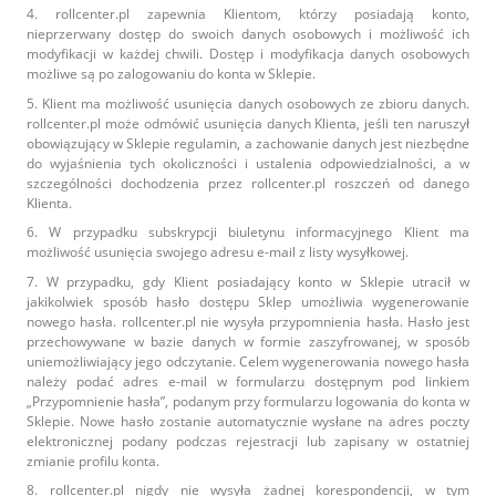
4. rollcenter.pl zapewnia Klientom, którzy posiadają konto,
nieprzerwany dostęp do swoich danych osobowych i możliwość ich
modyfikacji w każdej chwili. Dostęp i modyfikacja danych osobowych
możliwe są po zalogowaniu do konta w Sklepie.
5. Klient ma możliwość usunięcia danych osobowych ze zbioru danych.
rollcenter.pl może odmówić usunięcia danych Klienta, jeśli ten naruszył
obowiązujący w Sklepie regulamin, a zachowanie danych jest niezbędne
do wyjaśnienia tych okoliczności i ustalenia odpowiedzialności, a w
szczególności dochodzenia przez rollcenter.pl roszczeń od danego
Klienta.
6. W przypadku subskrypcji biuletynu informacyjnego Klient ma
możliwość usunięcia swojego adresu e-mail z listy wysyłkowej.
7. W przypadku, gdy Klient posiadający konto w Sklepie utracił w
jakikolwiek sposób hasło dostępu Sklep umożliwia wygenerowanie
nowego hasła. rollcenter.pl nie wysyła przypomnienia hasła. Hasło jest
przechowywane w bazie danych w formie zaszyfrowanej, w sposób
uniemożliwiający jego odczytanie. Celem wygenerowania nowego hasła
należy podać adres e-mail w formularzu dostępnym pod linkiem
„Przypomnienie hasła”, podanym przy formularzu logowania do konta w
Sklepie. Nowe hasło zostanie automatycznie wysłane na adres poczty
elektronicznej podany podczas rejestracji lub zapisany w ostatniej
zmianie profilu konta.
8. rollcenter.pl nigdy nie wysyła żadnej korespondencji, w tym