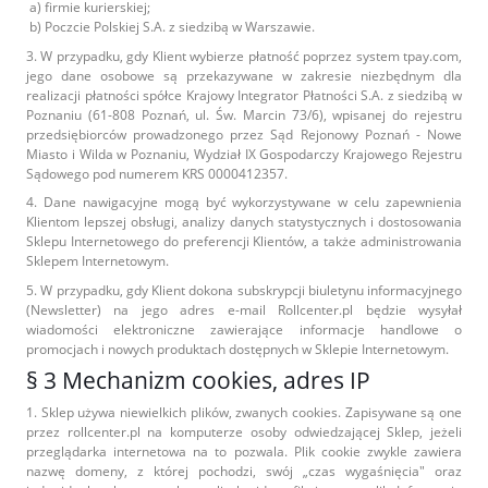
a) firmie kurierskiej;
b) Poczcie Polskiej S.A. z siedzibą w Warszawie.
3. W przypadku, gdy Klient wybierze płatność poprzez system tpay.com,
jego dane osobowe są przekazywane w zakresie niezbędnym dla
realizacji płatności spółce Krajowy Integrator Płatności S.A. z siedzibą w
Poznaniu (61-808 Poznań, ul. Św. Marcin 73/6), wpisanej do rejestru
przedsiębiorców prowadzonego przez Sąd Rejonowy Poznań - Nowe
Miasto i Wilda w Poznaniu, Wydział IX Gospodarczy Krajowego Rejestru
Sądowego pod numerem KRS 0000412357.
4. Dane nawigacyjne mogą być wykorzystywane w celu zapewnienia
Klientom lepszej obsługi, analizy danych statystycznych i dostosowania
Sklepu Internetowego do preferencji Klientów, a także administrowania
Sklepem Internetowym.
5. W przypadku, gdy Klient dokona subskrypcji biuletynu informacyjnego
(Newsletter) na jego adres e-mail Rollcenter.pl będzie wysyłał
wiadomości elektroniczne zawierające informacje handlowe o
promocjach i nowych produktach dostępnych w Sklepie Internetowym.
§ 3 Mechanizm cookies, adres IP
1. Sklep używa niewielkich plików, zwanych cookies. Zapisywane są one
przez rollcenter.pl na komputerze osoby odwiedzającej Sklep, jeżeli
przeglądarka internetowa na to pozwala. Plik cookie zwykle zawiera
nazwę domeny, z której pochodzi, swój „czas wygaśnięcia" oraz