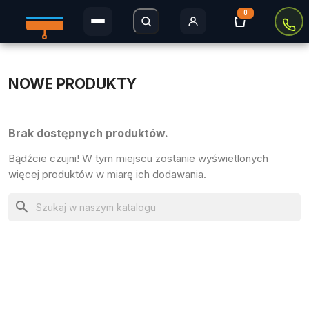
0
Rolety Dzień i Noc
NOWE PRODUKTY
Rolety w kasecie
Plisy
Brak dostępnych produktów.
Bądźcie czujni! W tym miejscu zostanie wyświetlonych
Rolety MINI
więcej produktów w miarę ich dodawania.
Rolety zaciemniające
search
Rolety Thermo
Rolety dachowe
Moskitiery