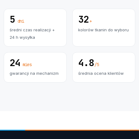
5
32
dni
+
średni czas realizacji +
kolorów tkanin do wyboru
24 h wysyłka
24
4.8
mies
/5
gwarancji na mechanizm
średnia ocena klientów