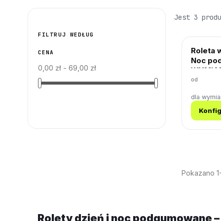
Jest 3 prod
FILTRUJ WEDŁUG
Roleta w
CENA
Noc po
0,00 zł - 69,00 zł
WYMIA
od
dla wymi
Konfig
Pokazano 1-
Rolety dzień i noc podgumowane –