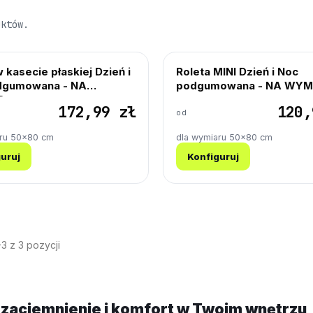
uktów.
 kasecie płaskiej Dzień i
Roleta MINI Dzień i Noc
dgumowana - NA
podgumowana - NA WYM
R
172,99 zł
120,
od
aru 50×80 cm
dla wymiaru 50×80 cm
uruj
Konfiguruj
3 z 3 pozycji
 zaciemnienie i komfort w Twoim wnętrzu