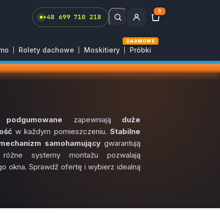
0
+48 699 710 218
DARMOWE
rmo
Rolety dachowe
Moskitiery
Próbki
 podgumowane
zapewniają
duże
ość
w każdym pomieszczeniu.
Stabilne
i mechanizm samohamujący
gwarantują
 różne systemy montażu pozwalają
 okna. Sprawdź ofertę i wybierz idealną