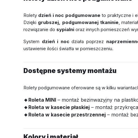
Rolety
dzień i noc podgumowane
to praktyczne i 
Dzięki
grubszej, podgumowanej tkaninie
, materia
rozwiązanie do
sypialni
oraz innych pomieszczeń wy
System
dzień i noc
działa poprzez
naprzemienn
ustawienie ilości światła w pomieszczeniu.
Dostępne systemy montażu
Rolety podgumowane oferowane są w kilku wariantach,
🔸Roleta MINI
– montaż bezinwazyjny na plasti
🔸Roleta w kasecie płaskiej
– montaż przykręcan
🔸Roleta w kasecie przestrzennej
– montaż bez
Kolory i materiał