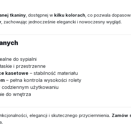
nej tkaniny
, dostępnej w
kilku kolorach
, co pozwala dopasowa
y
, zachowując jednocześnie elegancki i nowoczesny wygląd.
wanych
ealne do sypialni
łaskie i przestrzenne
ce kasetowe
– stabilność materiału
em
– pełna kontrola wysokości rolety
 codziennym użytkowaniu
ie do wnętrza
nkcjonalności, elegancji i skutecznego przyciemnienia.
Zamów sw
a.