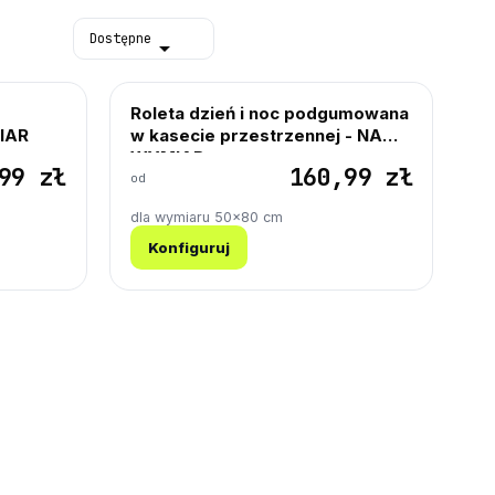
Dostępne

Roleta dzień i noc podgumowana
IAR
w kasecie przestrzennej - NA
WYMIAR
99 zł
160,99 zł
od
dla wymiaru 50×80 cm
Konfiguruj