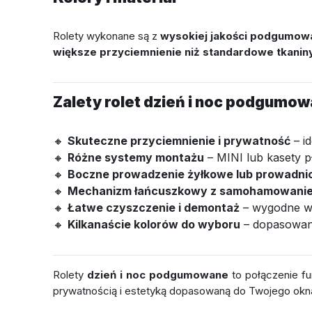
Rolety wykonane są z
wysokiej jakości podgumowa
większe przyciemnienie niż standardowe tkanin
Zalety rolet dzień i noc podgumo
🔸
Skuteczne przyciemnienie i prywatność
– id
🔸
Różne systemy montażu
– MINI lub kasety p
🔸
Boczne prowadzenie żyłkowe lub prowadni
🔸
Mechanizm łańcuszkowy z samohamowani
🔸
Łatwe czyszczenie i demontaż
– wygodne w
🔸
Kilkanaście kolorów do wyboru
– dopasowan
Rolety
dzień i noc podgumowane
to połączenie fu
prywatnością i estetyką dopasowaną do Twojego okn