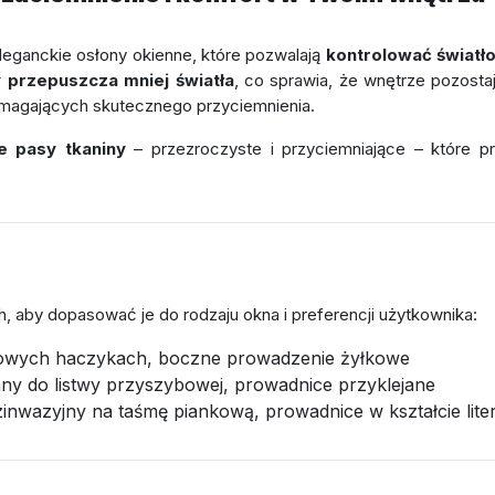
eleganckie osłony okienne, które pozwalają
kontrolować światł
ł
przepuszcza mniej światła
, co sprawia, że wnętrze pozost
magających skutecznego przyciemnienia.
e pasy tkaniny
– przezroczyste i przyciemniające – które pr
 aby dopasować je do rodzaju okna i preferencji użytkownika:
kowych haczykach, boczne prowadzenie żyłkowe
y do listwy przyszybowej, prowadnice przyklejane
inwazyjny na taśmę piankową, prowadnice w kształcie lite