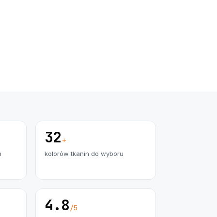
32
+
h
kolorów tkanin do wyboru
4.8
/5