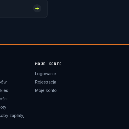
MOJE KONTO
Logowanie
pów
Rejestracja
okies
Moje konto
ości
roty
soby zapłaty,