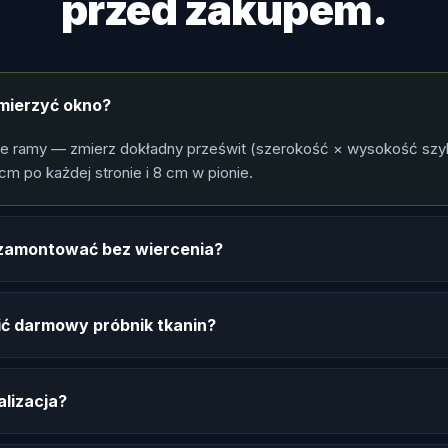
przed zakupem.
mierzyć okno?
le ramy — zmierz dokładny prześwit (szerokość × wysokość szy
cm po każdej stronie i 8 cm w pionie.
ę zamontować bez wiercenia?
ć darmowy próbnik tkanin?
alizacja?