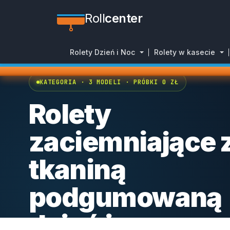
Roll
center
Rolety Dzień i Noc
Rolety w kasecie
STRONA GŁÓWNA
/
ROLETY ZACIEMNIAJĄCE
/
ROLETY ZACIEM
KATEGORIA · 3 MODELI · PRÓBKI 0 ZŁ
Rolety
zaciemniające 
tkaniną
podgumowaną
dzień i noc