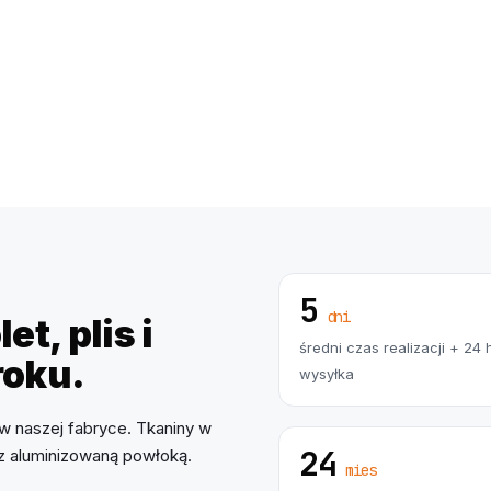
5
dni
et, plis i
średni czas realizacji + 24 
roku.
wysyłka
w naszej fabryce. Tkaniny w
24
 z aluminizowaną powłoką.
mies