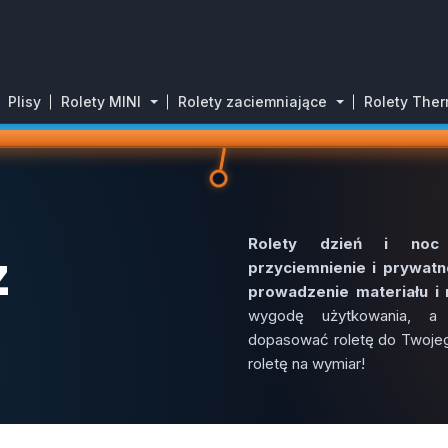
Plisy
Rolety MINI
Rolety zaciemniające
Rolety The
NIAJĄCE Z TKANINĄ PODGUMOWANĄ DZIEŃ I NOC
Rolety dzień i noc
z
przyciemnienie i prywatn
prowadzenie materiału 
wygodę użytkowania, a
dopasować roletę do Twojego
roletę na wymiar!