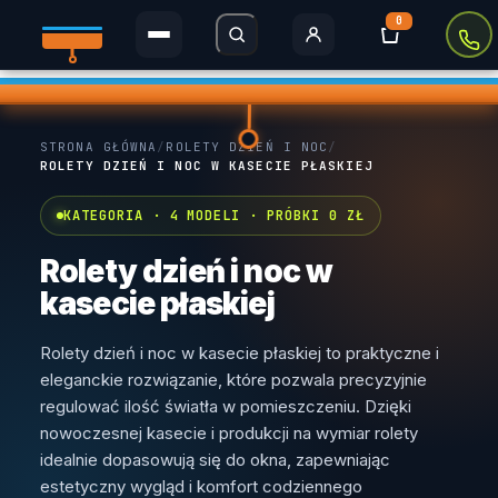
0
Rolety Dzień i Noc
STRONA GŁÓWNA
/
ROLETY DZIEŃ I NOC
/
Rolety w kasecie
ROLETY DZIEŃ I NOC W KASECIE PŁASKIEJ
Plisy
KATEGORIA · 4 MODELI · PRÓBKI 0 ZŁ
Rolety MINI
Rolety dzień i noc w
kasecie płaskiej
Rolety zaciemniające
Rolety dzień i noc w kasecie płaskiej to praktyczne i
Rolety Thermo
eleganckie rozwiązanie, które pozwala precyzyjnie
regulować ilość światła w pomieszczeniu. Dzięki
Rolety dachowe
nowoczesnej kasecie i produkcji na wymiar rolety
idealnie dopasowują się do okna, zapewniając
Moskitiery
estetyczny wygląd i komfort codziennego