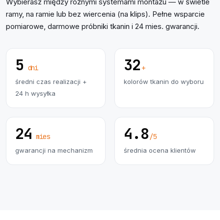
Wybierasz między różnymi systemami montażu — w świetle
ramy, na ramie lub bez wiercenia (na klips). Pełne wsparcie
pomiarowe, darmowe próbniki tkanin i 24 mies. gwarancji.
5
32
dni
+
średni czas realizacji +
kolorów tkanin do wyboru
24 h wysyłka
24
4.8
mies
/5
gwarancji na mechanizm
średnia ocena klientów