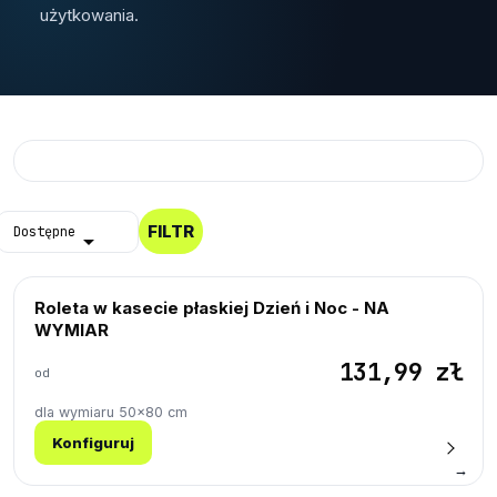
użytkowania.
Próbki Darmowe
FILTR
Dostępne

Roleta w kasecie płaskiej Dzień i Noc - NA
WYMIAR
131,99 zł
od
dla wymiaru 50×80 cm
Konfiguruj
→