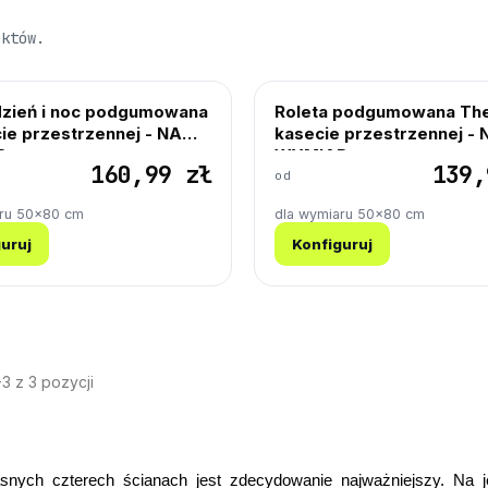
uktów.
dzień i noc podgumowana
Roleta podgumowana Th
ie przestrzennej - NA
kasecie przestrzennej - 
R
WYMIAR
160,99 zł
139,
od
aru 50×80 cm
dla wymiaru 50×80 cm
uruj
Konfiguruj
3 z 3 pozycji
nych czterech ścianach jest zdecydowanie najważniejszy. Na j