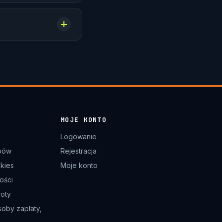
MOJE KONTO
Logowanie
pów
Rejestracja
okies
Moje konto
ości
roty
soby zapłaty,