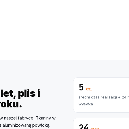
5
dni
et, plis i
średni czas realizacji + 24 
roku.
wysyłka
w naszej fabryce. Tkaniny w
24
 z aluminizowaną powłoką.