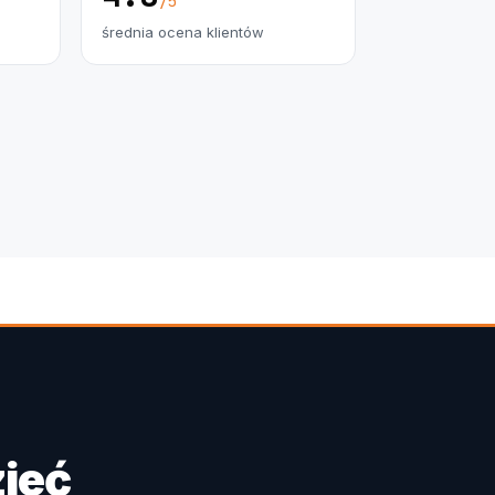
/5
średnia ocena klientów
ieć