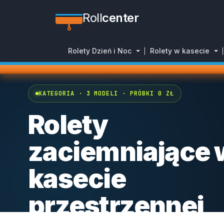
Roll
center
Rolety Dzień i Noc
Rolety w kasecie
STRONA GŁÓWNA
/
ROLETY ZACIEMNIAJĄCE
/
ROLETY ZACIEM
KATEGORIA · 3 MODELI · PRÓBKI 0 ZŁ
Rolety
zaciemniające 
kasecie
przestrzennej