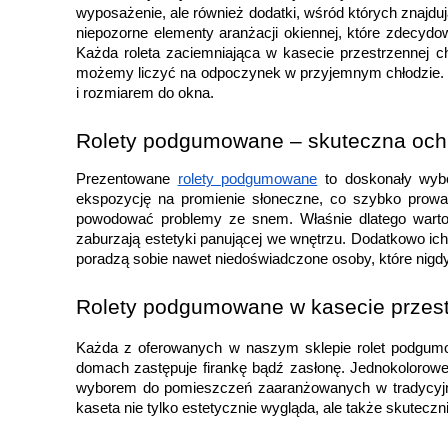
wyposażenie, ale również dodatki, wśród których znajduj
niepozorne elementy aranżacji okiennej, które zdecy
Każda roleta zaciemniająca w kasecie przestrzennej 
możemy liczyć na odpoczynek w przyjemnym chłodzie. Za
i rozmiarem do okna.
Rolety podgumowane – skuteczna oc
Prezentowane 
rolety podgumowane
 to doskonały wyb
ekspozycję na promienie słoneczne, co szybko prowa
powodować problemy ze snem. Właśnie dlatego warto 
zaburzają estetyki panującej we wnętrzu. Dodatkowo ich
poradzą sobie nawet niedoświadczone osoby, które nigdy
Rolety podgumowane w kasecie przestr
Każda z oferowanych w naszym sklepie rolet podgumow
domach zastępuje firankę bądź zasłonę. Jednokolorowe 
wyborem do pomieszczeń zaaranżowanych w tradycyjny
kaseta nie tylko estetycznie wygląda, ale także skutec