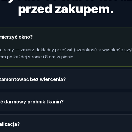
przed zakupem.
mierzyć okno?
le ramy — zmierz dokładny prześwit (szerokość × wysokość szy
cm po każdej stronie i 8 cm w pionie.
ę zamontować bez wiercenia?
ć darmowy próbnik tkanin?
alizacja?