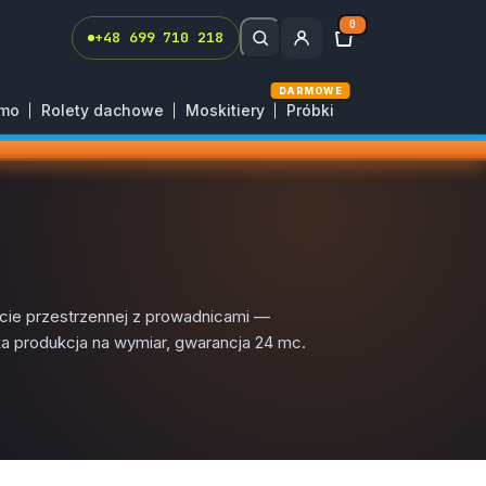
0
+48 699 710 218
DARMOWE
rmo
Rolety dachowe
Moskitiery
Próbki
cie przestrzennej z prowadnicami —
ska produkcja na wymiar, gwarancja 24 mc.