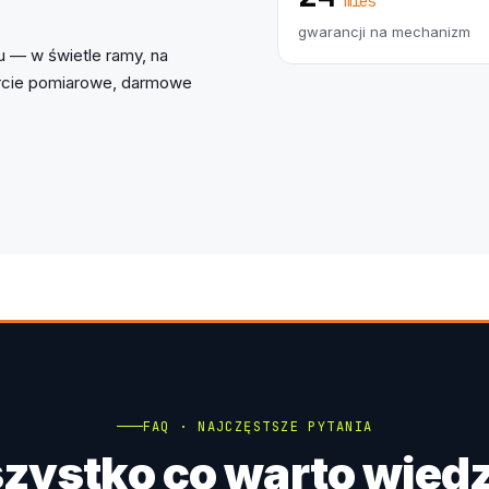
mies
gwarancji na mechanizm
 — w świetle ramy, na
parcie pomiarowe, darmowe
FAQ · NAJCZĘSTSZE PYTANIA
zystko co warto wiedz