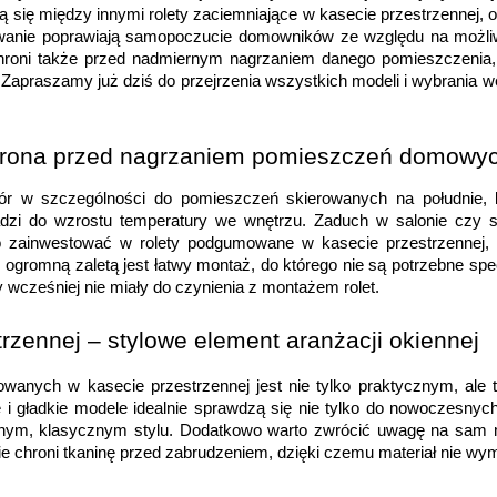
ą się między innymi rolety zaciemniające w kasecie przestrzennej, 
dowanie poprawiają samopoczucie domowników ze względu na możliw
chroni także przed nadmiernym nagrzaniem danego pomieszczenia, 
praszamy już dziś do przejrzenia wszystkich modeli i wybrania we
hrona przed nagrzaniem pomieszczeń domowy
ór w szczególności do pomieszczeń skierowanych na południe, kt
dzi do wzrostu temperatury we wnętrzu. Zaduch w salonie czy sy
zainwestować w rolety podgumowane w kasecie przestrzennej, kt
 ogromną zaletą jest łatwy montaż, do którego nie są potrzebne sp
 wcześniej nie miały do czynienia z montażem rolet.
zennej – stylowe element aranżacji okiennej
anych w kasecie przestrzennej jest nie tylko praktycznym, ale 
i gładkie modele idealnie sprawdzą się nie tylko do nowoczesnyc
m, klasycznym stylu. Dodatkowo warto zwrócić uwagę na sam mec
znie chroni tkaninę przed zabrudzeniem, dzięki czemu materiał nie 