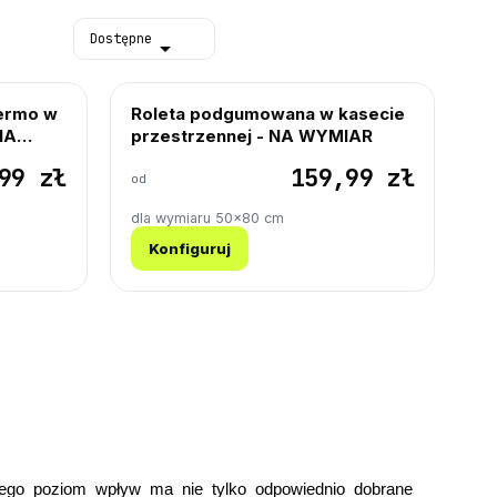
Dostępne

ermo w
Roleta podgumowana w kasecie
NA
przestrzennej - NA WYMIAR
99 zł
159,99 zł
od
dla wymiaru 50×80 cm
Konfiguruj
ego poziom wpływ ma nie tylko odpowiednio dobrane 