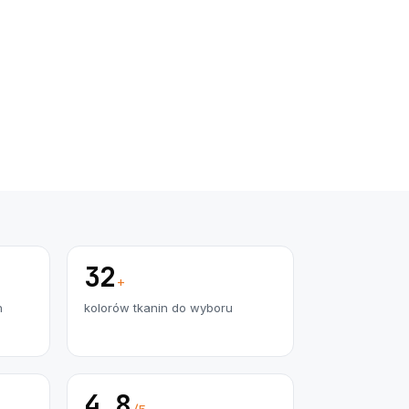
32
+
h
kolorów tkanin do wyboru
4.8