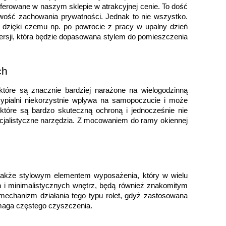
oferowane w naszym sklepie w atrakcyjnej cenie. To dość 
ość zachowania prywatności. Jednak to nie wszystko. 
dzięki czemu np. po powrocie z pracy w upalny dzień 
rsji, która będzie dopasowana stylem do pomieszczenia 
ch
óre są znacznie bardziej narażone na wielogodzinną 
pialni niekorzystnie wpływa na samopoczucie i może 
óre są bardzo skuteczną ochroną i jednocześnie nie 
ecjalistyczne narzędzia. Z mocowaniem do ramy okiennej 
także stylowym elementem wyposażenia, który w wielu 
h i minimalistycznych wnętrz, będą również znakomitym 
hanizm działania tego typu rolet, gdyż zastosowana 
wymaga częstego czyszczenia.