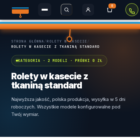
0
Rolety Dzień i Noc
STRONA GŁÓWNA
/
ROLETY W KASECIE
/
Rolety w kasecie
ROLETY W KASECIE Z TKANINĄ STANDARD
Plisy
KATEGORIA · 2 MODELI · PRÓBKI 0 ZŁ
Rolety MINI
Rolety w kasecie z
tkaniną standard
Rolety zaciemniające
Najwyższa jakość, polska produkcja, wysyłka w 5 dni
Rolety Thermo
roboczych. Wszystkie modele konfigurowalne pod
Twój wymiar.
Rolety dachowe
Moskitiery