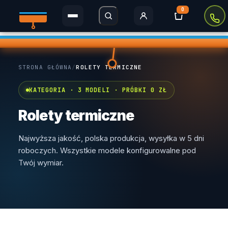
0
Rolety Dzień i Noc
STRONA GŁÓWNA
/
ROLETY TERMICZNE
Rolety w kasecie
KATEGORIA · 3 MODELI · PRÓBKI 0 ZŁ
Plisy
Rolety termiczne
Rolety MINI
Najwyższa jakość, polska produkcja, wysyłka w 5 dni
Rolety zaciemniające
roboczych. Wszystkie modele konfigurowalne pod
Twój wymiar.
Rolety Thermo
Rolety dachowe
Moskitiery