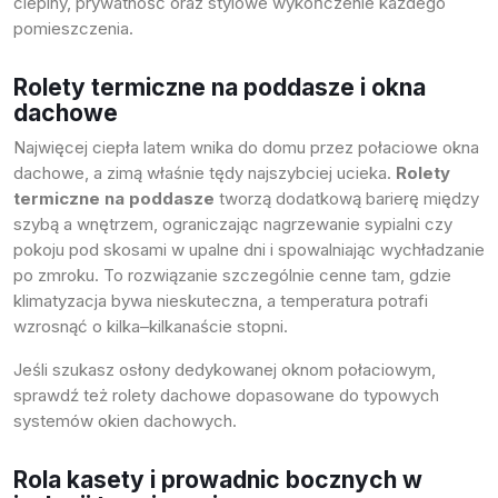
cieplny, prywatność oraz stylowe wykończenie każdego
pomieszczenia.
Rolety termiczne na poddasze i okna
dachowe
Najwięcej ciepła latem wnika do domu przez połaciowe okna
dachowe, a zimą właśnie tędy najszybciej ucieka.
Rolety
termiczne na poddasze
tworzą dodatkową barierę między
szybą a wnętrzem, ograniczając nagrzewanie sypialni czy
pokoju pod skosami w upalne dni i spowalniając wychładzanie
po zmroku. To rozwiązanie szczególnie cenne tam, gdzie
klimatyzacja bywa nieskuteczna, a temperatura potrafi
wzrosnąć o kilka–kilkanaście stopni.
Jeśli szukasz osłony dedykowanej oknom połaciowym,
sprawdź też
rolety dachowe
dopasowane do typowych
systemów okien dachowych.
Rola kasety i prowadnic bocznych w