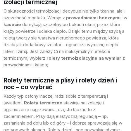
izolacji termicznej
O skuteczności termoizolacji decyduje nie tylko tkanina, ale i
szczelność montażu. Wersje z
prowadnicami bocznymi
i w
kasecie
domykają szczeliny po bokach okna, przez które
krąży powietrze i ucieka ciepło. Dzięki temu między szybą a
roletą tworzy się warstwa nieruchomego powietrza, która
działa jak dodatkowy izolator – ogranicza wymianę ciepła
latem i zimą. Jeśli zależy Ci na maksymalnym efekcie
termicznym, wybierz
rolety termoizolacyjne na wymiar
z
prowadnicami i kasetą.
Rolety termiczne a plisy i rolety dzień i
noc – co wybrać
Każdy typ osłony inaczej radzi sobie z temperaturą i
światłem.
Rolety termiczne
stawiają na izolację i
ograniczenie nagrzewania, często łącząc to z
zaciemnieniem.
Plisy
dają elastyczną regulację – np.
zasłanianie od dołu lub od góry – i dobrze sprawdzają się w
nietypowych oknach.
Rolety dzień i noc
pozwalają płynnie