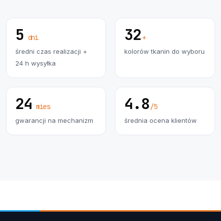
5
32
dni
+
średni czas realizacji +
kolorów tkanin do wyboru
24 h wysyłka
24
4.8
mies
/5
gwarancji na mechanizm
średnia ocena klientów