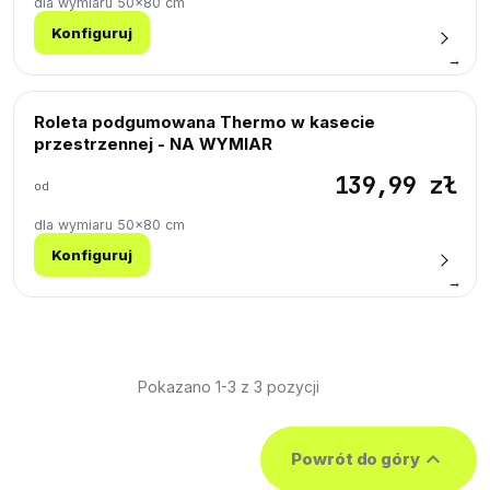
dla wymiaru 50×80 cm
Konfiguruj
→
Roleta podgumowana Thermo w kasecie
przestrzennej - NA WYMIAR
139,99 zł
od
dla wymiaru 50×80 cm
Konfiguruj
→
Pokazano 1-3 z 3 pozycji

Powrót do góry