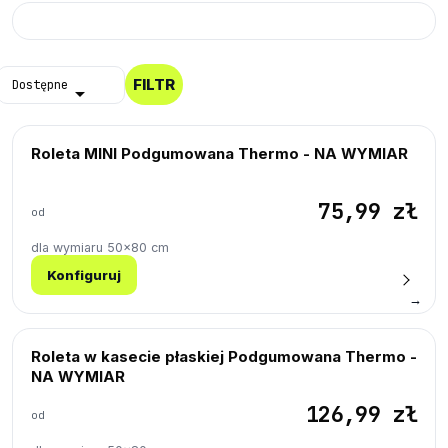
Próbki Darmowe
FILTR
Dostępne

Roleta MINI Podgumowana Thermo - NA WYMIAR
75,99 zł
od
dla wymiaru 50×80 cm
Konfiguruj
→
Roleta w kasecie płaskiej Podgumowana Thermo -
NA WYMIAR
126,99 zł
od