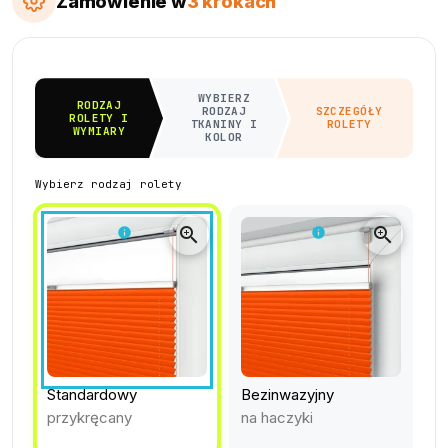
Zamówienie w
3 krokach
WYBIERZ
RODZAJ
RODZAJ
SZCZEGÓŁY
ROLETY I
TKANINY I
ROLETY
WYMIARY
KOLOR
Wybierz rodzaj rolety
zoom_in
zoom_in
info
info
Standardowy
Bezinwazyjny
przykręcany
na haczyki