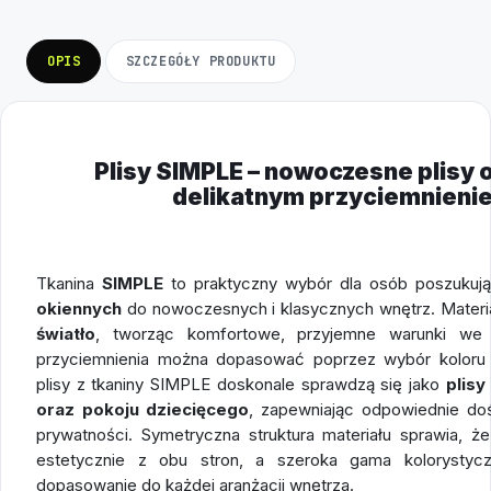
OPIS
SZCZEGÓŁY PRODUKTU
Plisy SIMPLE – nowoczesne plisy 
delikatnym przyciemnieni
Tkanina
SIMPLE
to praktyczny wybór dla osób poszukuj
okiennych
do nowoczesnych i klasycznych wnętrz. Materi
światło
, tworząc komfortowe, przyjemne warunki we
przyciemnienia można dopasować poprzez wybór koloru t
plisy z tkaniny SIMPLE doskonale sprawdzą się jako
plisy
oraz pokoju dziecięcego
, zapewniając odpowiednie doś
prywatności. Symetryczna struktura materiału sprawia, że 
estetycznie z obu stron, a szeroka gama kolorystycz
dopasowanie do każdej aranżacji wnętrza.