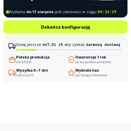
2
6
2
Wyślemy
do 17 sierpnia
jeśli zamówisz w ciągu
09:32:28
3
7
3
4
8
4
Dokończ konfigurację
5
9
5
Dodaj jeszcze
647,01 zł
aby zyskać
darmową dostawę
6
6
Polska produkcja
Gwarancja 1 rok
7
od 2009r.
7
na wszystkie produkty
Wysyłka 5–7 dni
Wybrało nas
8
8
roboczych
już tysiące klientów
9
9