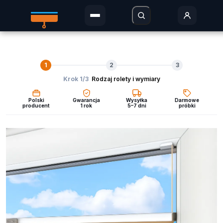
Rolety Dzień i Noc
1
2
3
Rolety w kasecie
Krok 1/3
Rodzaj rolety i wymiary
Plisy
Polski
Gwarancja
Wysyłka
Darmowe
producent
1 rok
5–7 dni
próbki
Rolety MINI
Rolety zaciemniające
Rolety Thermo
Rolety dachowe
Moskitiery