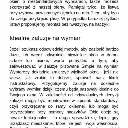
okien o niestandardowych wymiarach, także możesz 
skorzystać z naszej oferty. Pamiętaj tylko, że listwa 
przyszybowa powinna być głęboka na min. 2 cm, aby było 
do czego przykręcić plisę. W przypadku bardziej płytkich 
listew proponujemy montaż bezinwazyjny, na haczyki. 
Idealne żaluzje na wymiar
Jeżeli szukasz odpowiedniej metody, aby zasłonić bardzo 
duże, lub wręcz odwrotnie, niewielkie okna w domu, 
szkole lub biurze, warto pomyśleć o tym, aby 
zainwestować w żaluzje plisowane Simple na wymiar. 
Wystarczy dokładnie zmierzyć wielkość okna - jeśli nie 
wiesz, jak zrobić to dobrze, sprawdź nasz filmik 
instruktażowy. Przygotujemy żaluzje na dokładnie 
wybrany wymiar, dzięki czemu będą pasowały idealnie do 
Twojego okna. W zależności od indywidualnych decyzji 
żaluzje mogą być montowane w sposób standardowy, 
czyli przykręcane do ramy okiennej, lub mogą być 
przyczepiane przy pomocy haczyków. Obie opcje są 
równie funkcjonalne - ta druga sprawdzi się lepiej, gdy 
urządzasz mieszkanie, które nie jest Twoją własnością. 