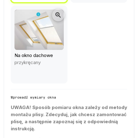
zoom_in
info
Na okno dachowe
przykręcany
Wprowadź wymiary okna
UWAGA!
Sposób pomiaru okna zależy od metody
montażu plisy. Zdecyduj, jak chcesz zamontować
plisę, a następnie zapoznaj się z odpowiednią
instrukcją.