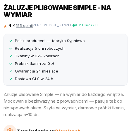
ŻALUZJE PLISOWANE SIMPLE - NA
WYMIAR
4,4
155 opinii
REF: PLISSE_SIMPLE
W MAGAZYNIE
★★★★☆
Polski producent — fabryka Sypniewo
Realizacja 5 dni roboczych
Tkaniny w 32+ kolorach
Próbnik tkanin za 0 zł
Gwarancja 24 miesiące
Dostawa GLS w 24 h
Żaluzje plisowane Simple — na wymiar do każdego wnętrza.
Mocowanie bezinwazyjne z prowadnicami — pasuje też do
nietypowych okien. Szyta na wymiar, darmowe próbki tkanin,
realizacja 5–10 dni.