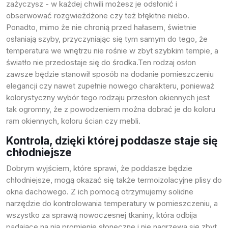
zażyczysz - w każdej chwili możesz je odsłonić i
obserwować rozgwieżdżone czy też błękitne niebo.
Ponadto, mimo że nie chronią przed hałasem, świetnie
osłaniają szyby, przyczyniając się tym samym do tego, że
temperatura we wnętrzu nie rośnie w zbyt szybkim tempie, a
światło nie przedostaje się do środka.Ten rodzaj osłon
zawsze będzie stanowił sposób na dodanie pomieszczeniu
elegancji czy nawet zupełnie nowego charakteru, ponieważ
kolorystyczny wybór tego rodzaju przesłon okiennych jest
tak ogromny, że z powodzeniem można dobrać je do koloru
ram okiennych, koloru ścian czy mebli.
Kontrola, dzięki której poddasze staje się
chłodniejsze
Dobrym wyjściem, które sprawi, że poddasze będzie
chłodniejsze, mogą okazać się także
termoizolacyjne plisy do
okna dachowego
. Z ich pomocą otrzymujemy solidne
narzędzie do kontrolowania temperatury w pomieszczeniu, a
wszystko za sprawą nowoczesnej tkaniny, która odbija
padające na nią promienie słoneczne i nie nagrzewa się zbyt