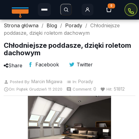
0
Strona główna
Blog
Porady
Chłodniejsze
Rolety Dzień i Noc
poddasze, dzięki roletom dachowym
Rolety w kasecie
Chłodniejsze poddasze, dzięki roletom
dachowym
Plisy
Facebook
Twitter
Share
Rolety MINI
Marcin Migawa
Porady
Posted By:
In:
person
list
Rolety zaciemniające
0
51812
On:
Piątek
Grudzień
11
2020
Comment:
Hit:

comment
favorite
Rolety Thermo
Rolety dachowe
Moskitiery