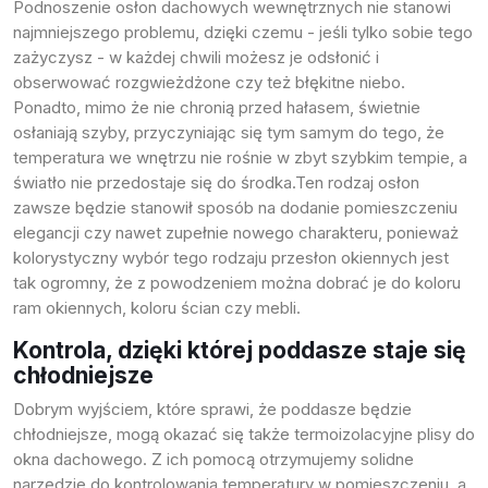
Podnoszenie osłon dachowych wewnętrznych nie stanowi
najmniejszego problemu, dzięki czemu - jeśli tylko sobie tego
zażyczysz - w każdej chwili możesz je odsłonić i
obserwować rozgwieżdżone czy też błękitne niebo.
Ponadto, mimo że nie chronią przed hałasem, świetnie
osłaniają szyby, przyczyniając się tym samym do tego, że
temperatura we wnętrzu nie rośnie w zbyt szybkim tempie, a
światło nie przedostaje się do środka.Ten rodzaj osłon
zawsze będzie stanowił sposób na dodanie pomieszczeniu
elegancji czy nawet zupełnie nowego charakteru, ponieważ
kolorystyczny wybór tego rodzaju przesłon okiennych jest
tak ogromny, że z powodzeniem można dobrać je do koloru
ram okiennych, koloru ścian czy mebli.
Kontrola, dzięki której poddasze staje się
chłodniejsze
Dobrym wyjściem, które sprawi, że poddasze będzie
chłodniejsze, mogą okazać się także
termoizolacyjne plisy do
okna dachowego
. Z ich pomocą otrzymujemy solidne
narzędzie do kontrolowania temperatury w pomieszczeniu, a