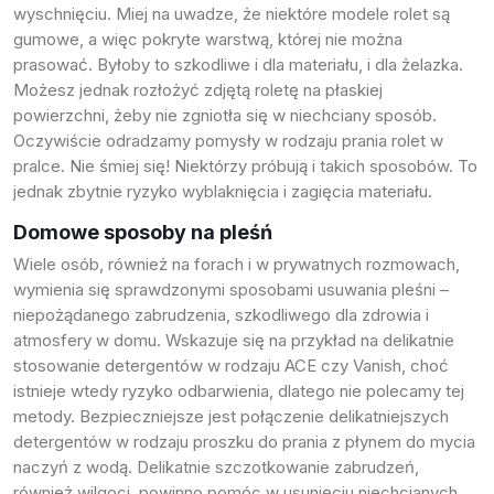
wyschnięciu. Miej na uwadze, że niektóre modele rolet są
gumowe, a więc pokryte warstwą, której nie można
prasować. Byłoby to szkodliwe i dla materiału, i dla żelazka.
Możesz jednak rozłożyć zdjętą roletę na płaskiej
powierzchni, żeby nie zgniotła się w niechciany sposób.
Oczywiście odradzamy pomysły w rodzaju prania rolet w
pralce. Nie śmiej się! Niektórzy próbują i takich sposobów. To
jednak zbytnie ryzyko wyblaknięcia i zagięcia materiału.
Domowe sposoby na pleśń
Wiele osób, również na forach i w prywatnych rozmowach,
wymienia się sprawdzonymi sposobami usuwania pleśni –
niepożądanego zabrudzenia, szkodliwego dla zdrowia i
atmosfery w domu. Wskazuje się na przykład na delikatnie
stosowanie detergentów w rodzaju ACE czy Vanish, choć
istnieje wtedy ryzyko odbarwienia, dlatego nie polecamy tej
metody. Bezpieczniejsze jest połączenie delikatniejszych
detergentów w rodzaju proszku do prania z płynem do mycia
naczyń z wodą. Delikatnie szczotkowanie zabrudzeń,
również wilgoci, powinno pomóc w usunięciu niechcianych