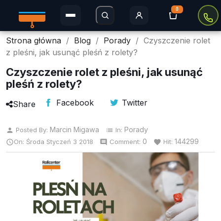
0
Strona główna
Blog
Porady
Czyszczenie rolet
Rolety Dzień i Noc
z pleśni, jak usunąć pleśń z rolety?
Rolety w kasecie
Czyszczenie rolet z pleśni, jak usunąć
pleśń z rolety?
Plisy
Facebook
Twitter
Share
Rolety MINI
Marcin Migawa
Porady
Posted By:
In:
person
list
Rolety zaciemniające
0
144299
On:
Środa
Styczeń
3
2018
Comment:
Hit:

comment
favorite
Rolety Thermo
Rolety dachowe
Moskitiery