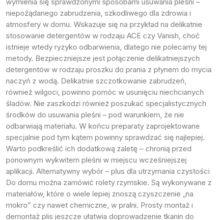
wymienia się sprawdzonymi sposobami usuwania pleśni –
niepożądanego zabrudzenia, szkodliwego dla zdrowia i
atmosfery w domu. Wskazuje się na przykład na delikatnie
stosowanie detergentów w rodzaju ACE czy Vanish, choć
istnieje wtedy ryzyko odbarwienia, dlatego nie polecamy tej
metody. Bezpieczniejsze jest połączenie delikatniejszych
detergentów w rodzaju proszku do prania z płynem do mycia
naczyń z wodą. Delikatnie szczotkowanie zabrudzeń,
również wilgoci, powinno pomóc w usunięciu niechcianych
śladów. Nie zaszkodzi również poszukać specjalistycznych
środków do usuwania pleśni – pod warunkiem, że nie
odbarwiają materiału. W końcu preparaty zaprojektowane
specjalnie pod tym kątem powinny sprawdzać się najlepiej.
Warto podkreślić ich dodatkową zaletę – chronią przed
ponownym wykwitem pleśni w miejscu wcześniejszej
aplikacji. Alternatywny wybór – plus dla utrzymania czystości
Do domu można zamówić rolety rzymskie. Są wykonywane z
materiałów, które o wiele lepiej znoszą czyszczenie „na
mokro” czy nawet chemiczne, w pralni. Prosty montaż i
demontaż plis jeszcze ułatwia doprowadzenie tkanin do