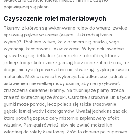
pojawiającej się pleśni.
Czyszczenie rolet materiałowych
Tkaniny, z których są wykonywane rolety do wnętrz, zwykle
sprawiają piękne wrażenie (więcej:
Jaki rodzaj tkanin
wybrać?
. Problem w tym, że z czasem się brudzą, więc
wymagają konserwacji i czyszczenia. W tym celu świetnie
sprawdzają się delikatnie ściereczki z mikrofibry, które z
jednej strony skutecznie zgarniają kurz i inne zabrudzenia, a z
drugiej nie rysują powierzchni i nie stwarzają ryzyka porwania
materiału. Można również wykorzystać odkurzacz, jednak z
ustawieniem niewielkiej mocy ssania, aby nie ryzykować
zniszczenia delikatnej tkaniny. Na trudniejsze plamy trzeba
znaleźć skuteczniejsze środki. Ostrożne skrobanie lub użycie
gumki może pomóc, lecz poleca się także stosowanie
gąbek, letniej wody i detergentów. Uważaj jednak na zacieki,
które potrafią zepsuć cały misternie zaplanowany efekt
wizualny. Pamiętaj również, aby nie zwijać mokrej lub
wilgotnej do
rolety kasetowej
. Zrób to dopiero po zupełnym