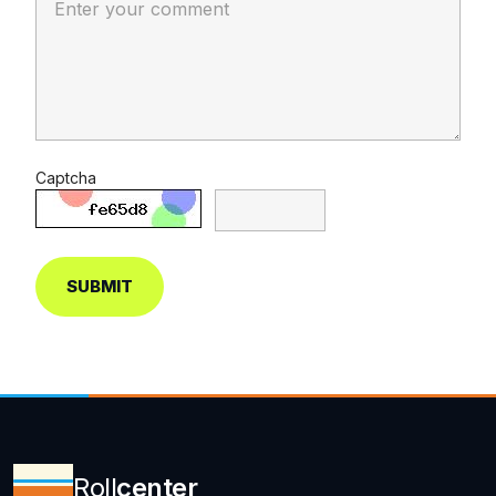
Captcha
SUBMIT
Roll
center