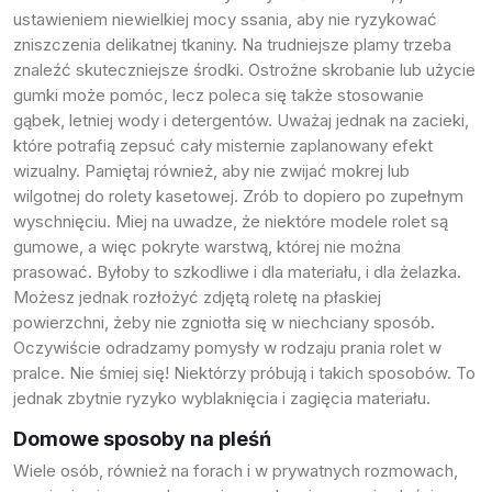
ustawieniem niewielkiej mocy ssania, aby nie ryzykować
zniszczenia delikatnej tkaniny. Na trudniejsze plamy trzeba
znaleźć skuteczniejsze środki. Ostrożne skrobanie lub użycie
gumki może pomóc, lecz poleca się także stosowanie
gąbek, letniej wody i detergentów. Uważaj jednak na zacieki,
które potrafią zepsuć cały misternie zaplanowany efekt
wizualny. Pamiętaj również, aby nie zwijać mokrej lub
wilgotnej do
rolety kasetowej
. Zrób to dopiero po zupełnym
wyschnięciu. Miej na uwadze, że niektóre modele rolet są
gumowe, a więc pokryte warstwą, której nie można
prasować. Byłoby to szkodliwe i dla materiału, i dla żelazka.
Możesz jednak rozłożyć zdjętą roletę na płaskiej
powierzchni, żeby nie zgniotła się w niechciany sposób.
Oczywiście odradzamy pomysły w rodzaju prania rolet w
pralce. Nie śmiej się! Niektórzy próbują i takich sposobów. To
jednak zbytnie ryzyko wyblaknięcia i zagięcia materiału.
Domowe sposoby na pleśń
Wiele osób, również na forach i w prywatnych rozmowach,