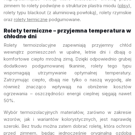
zimnem to rolety podwójne o strukturze plastra miodu (
plisy
),
rolety typu blackout (z aluminiową powłoką), rolety rzymskie
oraz
rolety termiczne
podgumowane.
Rolety termiczne – przyjemna temperatura w
chłodne dni
Rolety termoizolacyjne zapewniają przyjemny chłód
wewnątrz pomieszczeń w upalne, letnie dni i dbają o
komfortowe ciepło mroźną zimą. Dzięki odpowiednio grubej
dodatkowo podgumowanej tkaninie, rolety tego typu
wspomagają utrzymywanie optymalnej temperatury.
Zatrzymując ciepło, dbają nie tylko o naszą wygodę, ale
również znacząco wpływają na obniżenie kosztów
ogrzewania – oszczędności energii cieplnej sięgają nawet
50%.
Wybór termoizolacyjnych materiałów, zarówno w zakresie
wzorów, jak i wariantów kolorystycznych, jest naprawdę
szeroki. Bez trudu można zatem dobrać roletę, która ochroni
przed zimnem, będąc jednocześnie oryginalną ozdobą