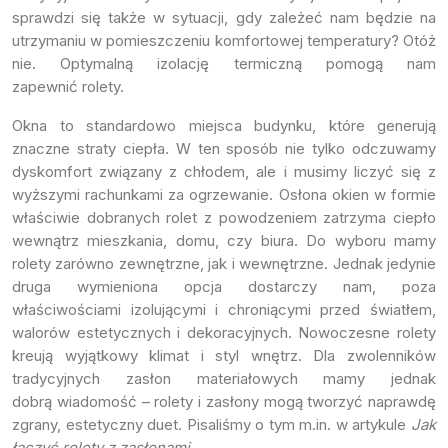
sprawdzi się także w sytuacji, gdy zależeć nam będzie na
utrzymaniu w pomieszczeniu komfortowej temperatury? Otóż
nie. Optymalną izolację termiczną pomogą nam
zapewnić rolety.
Okna to standardowo miejsca budynku, które generują
znaczne straty ciepła. W ten sposób nie tylko odczuwamy
dyskomfort związany z chłodem, ale i musimy liczyć się z
wyższymi rachunkami za ogrzewanie. Osłona okien w formie
właściwie dobranych rolet z powodzeniem zatrzyma ciepło
wewnątrz mieszkania, domu, czy biura. Do wyboru mamy
rolety zarówno zewnętrzne, jak i wewnętrzne. Jednak jedynie
druga wymieniona opcja dostarczy nam, poza
właściwościami izolującymi i chroniącymi przed światłem,
walorów estetycznych i dekoracyjnych. Nowoczesne rolety
kreują wyjątkowy klimat i styl wnętrz. Dla zwolenników
tradycyjnych zasłon materiałowych mamy jednak
dobrą wiadomość – rolety i zasłony mogą tworzyć naprawdę
zgrany, estetyczny duet. Pisaliśmy o tym m.in. w artykule
Jak
łączyć rolety z zasłonami
.