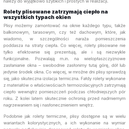
należy do wyjątkowo szybkich i prostych w realizacji.
Rolety plisowane zatrzymają ciepło na
wszystkich typach okien
Plisy możemy zamontować na oknie każdego typu, także
balkonowym, tarasowym, czy też dachowym, które, jak
wiadomo, w szczególności naraża pomieszczenia
poddasza na straty ciepła. Co więcej, rolety plisowane nie
tylko efektownie się prezentują, ale i są niezwykle
funkcjonalne. Pozwalają m.in. na wielopłaszczyznowe
zasłanianie okna – swobodnie zasłonimy tutaj górę, dół lub
jedynie środek okna. Co więcej, w mroźne dni plisy sprawdzą
się, jako skuteczna izolacja termiczna. Fałdy rolety wykonane
z materiałów o właściwościach termoizolacyjnych zatrzymają
ciepło wewnątrz pomieszczeń podczas chłodniejszych pór
roku. Z kolei latem skutecznie ochronią przed nadmiernym
nagrzewaniem się i nasłonecznieniem wnętrz.
Podobnie jak rolety termiczne, plisy dostępne są w wielu
wariantach kolorystycznych, a ich wykonanie na wymiar