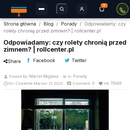
0
Strona główna
Blog
Porady
Odpowiadamy: czy
Rolety Dzień i Noc
rolety chronią przed zimnem? | rollcenter.pl
Rolety w kasecie
Odpowiadamy: czy rolety chronią przed
zimnem? | rollcenter.pl
Plisy
Facebook
Twitter
Share
Rolety MINI
Marcin Migawa
Porady
Posted By:
In:
person
list
Rolety zaciemniające
0
11949
On:
Czwartek
Marzec
12
2020
Comment:
Hit:

comment
favorite
Rolety Thermo
Rolety dachowe
Moskitiery