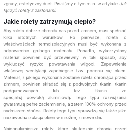
zgrany, estetyczny duet. Pisaliśmy o tym m.in. w artykule
Jak
łączyć rolety z zasłonami
.
Jakie rolety zatrzymują ciepło?
Aby roleta dobrze chroniła nas przed zimnem, musi spełniać
kilka istotnych warunków. Po pierwsze, roleta o
właściwościach termoizolacyjnych musi być wykonana z
odpowiednio grubego materiału. Ponadto, wykorzystany
materiał powinien być przewiewny, w taki sposób, aby
wykluczyć ryzyko powstawania wilgoci. Zapewnienie
właściwej wentylacji zapobiegnie tzw. poceniu się okien.
Materiał, z jakiego wykonana zostanie roleta chroniąca przed
zimnem, powinien składać się z podwójnych tkanin, tkanin
podgumowanych lub też tkanin ze
specjalną powłoką aluminiową. Tego typu rozwiązania
gwarantują pełne zaciemnienie, a zatem 100% ochrony przed
nadmiarem słońca. Rolety tego typu sprawdzą się także jako
niezawodna izolacja okien w mroźne, zimowe dni.
Najpopularniejsze rolety, które skutecznie chronią przed