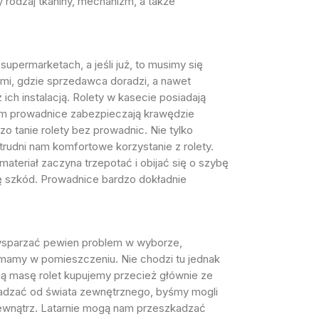
rodzaj tkaniny, mechanizm, a także
upermarketach, a jeśli już, to musimy się
mi, gdzie sprzedawca doradzi, a nawet
ch instalacją. Rolety w kasecie posiadają
kim prowadnice zabezpieczają krawędzie
 tanie rolety bez prowadnic. Nie tylko
trudni nam komfortowe korzystanie z rolety.
teriał zaczyna trzepotać i obijać się o szybę
chę szkód. Prowadnice bardzo dokładnie
rzysparzać pewien problem w wyborze,
ie mamy w pomieszczeniu. Nie chodzi tu jednak
inną masę rolet kupujemy przecież głównie ze
radzać od świata zewnętrznego, byśmy mogli
 zewnątrz. Latarnie mogą nam przeszkadzać