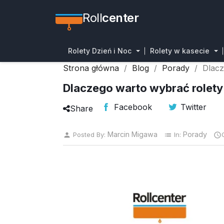
Roll
center
Rolety Dzień i Noc
Rolety w kasecie
Strona główna
Blog
Porady
Dlacz
Dlaczego warto wybrać rolety
Facebook
Twitter
Share
Marcin Migawa
Porady
Posted By:
In:
person
list
