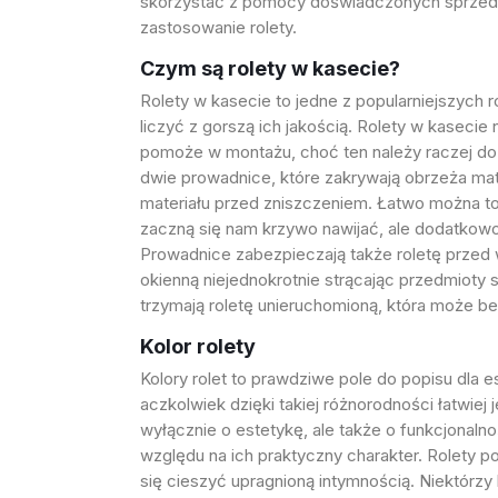
skorzystać z pomocy doświadczonych sprzedawc
zastosowanie rolety.
Czym są rolety w kasecie?
Rolety w kasecie to jedne z popularniejszych 
liczyć z gorszą ich jakością.
Rolety w kasecie
n
pomoże w montażu, choć ten należy raczej do p
dwie prowadnice, które zakrywają obrzeża mat
materiału przed zniszczeniem. Łatwo można to
zaczną się nam krzywo nawijać, ale dodatkowo 
Prowadnice zabezpieczają także roletę przed 
okienną niejednokrotnie strącając przedmioty 
trzymają roletę unieruchomioną, która może b
Kolor rolety
Kolory rolet to prawdziwe pole do popisu dla 
aczkolwiek dzięki takiej różnorodności łatwie
wyłącznie o estetykę, ale także o funkcjonalno
względu na ich praktyczny charakter. Rolety
się cieszyć upragnioną intymnością. Niektórz