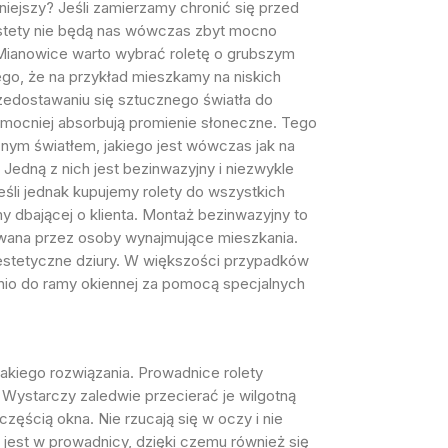
niejszy? Jeśli zamierzamy chronić się przed
iestety nie będą nas wówczas zbyt mocno
 Mianowice warto wybrać roletę o grubszym
ego, że na przykład mieszkamy na niskich
zedostawaniu się sztucznego światła do
 mocniej absorbują promienie słoneczne. Tego
nym światłem, jakiego jest wówczas jak na
 Jedną z nich jest bezinwazyjny i niezwykle
śli jednak kupujemy rolety do wszystkich
dbającej o klienta. Montaż bezinwazyjny to
owana przez osoby wynajmujące mieszkania.
eestetyczne dziury. W większości przypadków
nio do ramy okiennej za pomocą specjalnych
akiego rozwiązania. Prowadnice rolety
 Wystarczy zaledwie przecierać je wilgotną
zęścią okna. Nie rzucają się w oczy i nie
 jest w prowadnicy, dzięki czemu również się