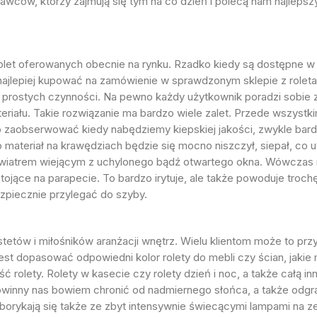
ów, którzy zajmują się tym na co dzień i polecą nam najlepszy 
rolet oferowanych obecnie na rynku. Rzadko kiedy są dostępne w s
ajlepiej kupować na zamówienie w sprawdzonym sklepie z roleta
rostych czynności. Na pewno każdy użytkownik poradzi sobie z i
eriału. Takie rozwiązanie ma bardzo wiele zalet. Przede wszyst
 zaobserwować kiedy nabędziemy kiepskiej jakości, zwykle bardzo
materiał na krawędziach będzie się mocno niszczył, siepał, co u
wiatrem wiejącym z uchylonego bądź otwartego okna. Wówczas ma
stojące na parapecie. To bardzo irytuje, ale także powoduje tro
ezpiecznie przylegać do szyby.
estetów i miłośników aranżacji wnętrz. Wielu klientom może to p
j jest dopasować odpowiedni kolor rolety do mebli czy ścian, jak
ść rolety. Rolety w kasecie czy rolety dzień i noc, a także całą 
 powinny nas bowiem chronić od nadmiernego słońca, a także odg
y borykają się także ze zbyt intensywnie świecącymi lampami na