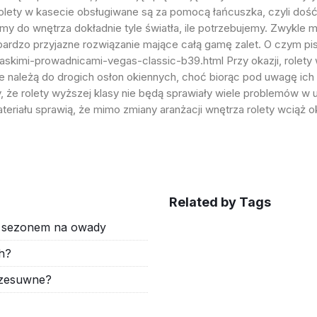
. Rolety w kasecie obsługiwane są za pomocą łańcuszka, czyli do
 do wnętrza dokładnie tyle światła, ile potrzebujemy. Zwykle
rdzo przyjazne rozwiązanie mające całą gamę zalet. O czym pisa
-plaskimi-prowadnicami-vegas-classic-b39.html
Przy okazji, rolet
 należą do drogich osłon okiennych, choć biorąc pod uwagę ich w
y, że rolety wyższej klasy nie będą sprawiały wiele problemów w 
teriału sprawią, że mimo zmiany aranżacji wnętrza rolety wciąż
Related by Tags
d sezonem na owady
h?
rzesuwne?