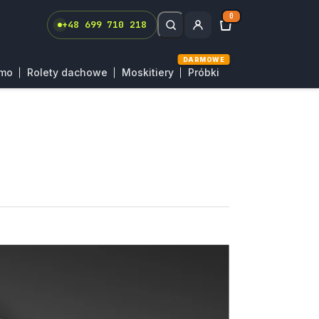
0
+48 699 710 218
DARMOWE
rmo
Rolety dachowe
Moskitiery
Próbki