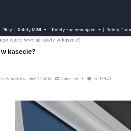
Plisy
Rolety MINI
Rolety zaciemniające
Rolety The
ego warto wybrać rolety w kasecie?
 w kasecie?
0
17843
On:
Wtorek
Kwiecień
12
2016
Comment:
Hit:
comment
favorite