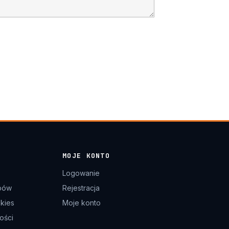
MOJE KONTO
Logowanie
pów
Rejestracja
okies
Moje konto
ości