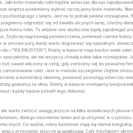
e. Jaki kolor materiału rolet będzie wówczas dla nas najodpowied
sze wnętrza powinniśmy wybrać raczej jasny kolor materiału. N
o pochodzącego z latarni. Jest na to jednak pewne rozwiązanie.
pragniemy odgrodzić się od światła ulicznych lamp, choćby dlat
ze kolory rolet. To właśnie one skutecznie będą zapobiegać pr
us. Szybciej nagrzewają pomieszczenia, ponieważ ciemne kolory
ak w zimowe pory, kiedy warto dogrzewać się naturalnym, słonecz
y ids="109,108,107,106"] Rolety w kasecie maja bardzo wiele zalet.
pecjalistów, ale nie wszyscy chwalą sobie takie rozwiązanie. Je
yć nawet wliczony w cenę, gdy zwrócimy się do poważnej firmy 
 zamontowanie rolet. Jest to metoda szczególnie chętnie stos
wiercenia w konstrukcji okiennej, ponieważ pozostają wówczas ni
tratą gwarancji na okna. Rolety w kasecie montujemy bezpośred
nut i każdy będzie potrafił tego dokonać.
, ale warto zwrócić uwagę jeszcze na kilka dodatkowych plusów t
minium, dlatego niezmiernie łatwo jest je utrzymać w czystości.
icznych. Co ważne, rolety kasetowe stają się niemal integralną c
 wręcz przeciwnie, jeszcze ją upiększają. Cały mechanizm ukryty