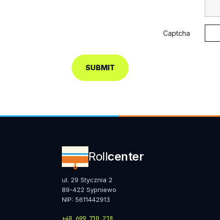
Captcha
SUBMIT
Roll
center
ul. 29 Stycznia 2
89-422 Sypniewo
NIP: 5611442913
+48 699 710 218