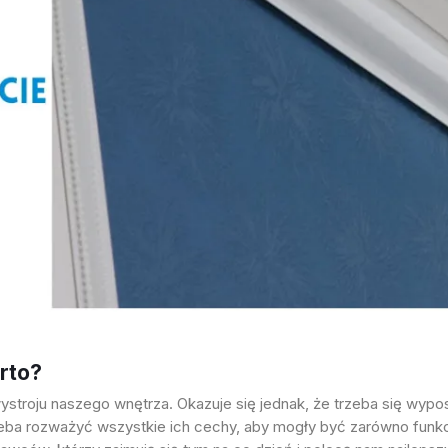
rto?
stroju naszego wnętrza. Okazuje się jednak, że trzeba się wyposa
ba rozważyć wszystkie ich cechy, aby mogły być zarówno funkcjo