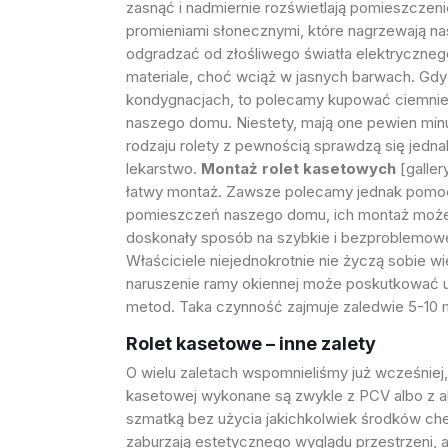
zasnąć i nadmiernie rozświetlają pomieszczeni
promieniami słonecznymi, które nagrzewają na
odgradzać od złośliwego światła elektryczneg
materiale, choć wciąż w jasnych barwach. Gdy 
kondygnacjach, to polecamy kupować ciemniejs
naszego domu. Niestety, mają one pewien min
rodzaju rolety z pewnością sprawdzą się jedn
lekarstwo.
Montaż rolet kasetowych
[galler
łatwy montaż. Zawsze polecamy jednak pomoc s
pomieszczeń naszego domu, ich montaż może b
doskonały sposób na szybkie i bezproblemowe
Właściciele niejednokrotnie nie życzą sobie 
naruszenie ramy okiennej może poskutkować u
metod. Taka czynność zajmuje zaledwie 5-10 mi
Rolet kasetowe – inne zalety
O wielu zaletach wspomnieliśmy już wcześniej
kasetowej wykonane są zwykle z PCV albo z alu
szmatką bez użycia jakichkolwiek środków chem
zaburzają estetycznego wyglądu przestrzeni, a