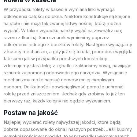
W przypadku
rolety w kasecie
wymiana linki wymaga
odkręcenia całości od okna. Niektóre konstrukcje są klejone
na stałe i nie mają tak zwanej listwy nośnej, którą można
wypiąć. W takim wypadku należy wyjąć na zewnątrz rurę
razem z tkaniną. Sam sznurek wymienimy poprzez
odkręcenie jednego z boczków rolety. Następnie wyciągamy
z kasety mechanizm, a gdy już się to uda, procedura wygląda
tak samo jak w przypadku prostszych konstrukcji –
zdejmujemy starą linkę z zębatki i zakładamy nową, nawijając
sznurek za pomocą odpowiedniego narzędzia. Wyciąganie
mechanizmu może napsuć nerwów mniej cierpliwym
osobom. Delikatność i powściągliwość pomoże uchronić
roletę przed zniszczeniem. Jednak gdy zrobimy to już ten
pierwszy raz, każdy kolejny nie będzie wyzwaniem.
Postaw na jakość
Najlepiej wybierać rolety najwyższej jakości, które będą
dobrze dopasowane do okna i naszych potrzeb. Jeśli kupimy
wysokojakościowy produkt, to w przypadku wykonywanych