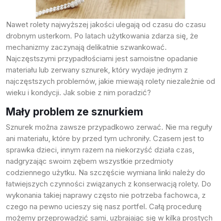
Próbki Darmowe
Nawet rolety najwyższej jakości ulegają od czasu do czasu
drobnym usterkom. Po latach użytkowania zdarza się, że
mechanizmy zaczynają delikatnie szwankować.
Najczęstszymi przypadłościami jest samoistne opadanie
materiału lub zerwany sznurek, który wydaje jednym z
najczęstszych problemów, jakie miewają rolety niezależnie od
wieku i kondycji. Jak sobie z nim poradzić?
Mały problem ze sznurkiem
Sznurek można zawsze przypadkowo zerwać. Nie ma reguły
ani materiału, które by przed tym uchroniły. Czasem jest to
sprawka dzieci, innym razem na niekorzyść działa czas,
nadgryzając swoim zębem wszystkie przedmioty
codziennego użytku. Na szczęście wymiana linki należy do
łatwiejszych czynności związanych z konserwacją rolety. Do
wykonania takiej naprawy często nie potrzeba fachowca, z
czego na pewno ucieszy się nasz portfel. Całą procedurę
możemy przeprowadzić sami, uzbrajając się w kilka prostych