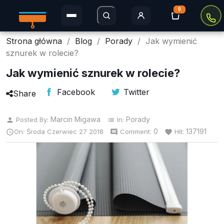
0
Strona główna
Blog
Porady
Jak wymienić
Rolety Dzień i Noc
sznurek w rolecie?
Rolety w kasecie
Jak wymienić sznurek w rolecie?
Facebook
Twitter
Plisy
Share
Rolety MINI
Marcin Migawa
Porady
Posted By:
In:
person
list
0
137191
On:
Środa
Czerwiec
27
2018
Comment:
Hit:

comment
favorite
Rolety zaciemniające
Rolety Thermo
Rolety dachowe
Moskitiery