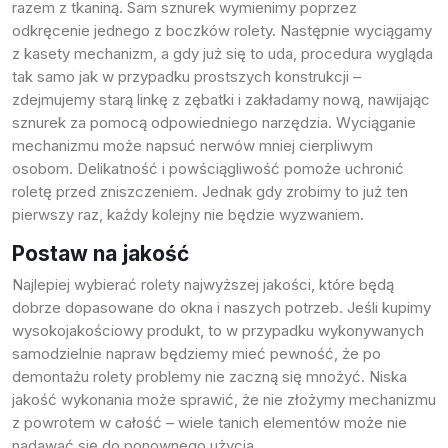
razem z tkaniną. Sam sznurek wymienimy poprzez
odkręcenie jednego z boczków rolety. Następnie wyciągamy
z kasety mechanizm, a gdy już się to uda, procedura wygląda
tak samo jak w przypadku prostszych konstrukcji –
zdejmujemy starą linkę z zębatki i zakładamy nową, nawijając
sznurek za pomocą odpowiedniego narzędzia. Wyciąganie
mechanizmu może napsuć nerwów mniej cierpliwym
osobom. Delikatność i powściągliwość pomoże uchronić
roletę przed zniszczeniem. Jednak gdy zrobimy to już ten
pierwszy raz, każdy kolejny nie będzie wyzwaniem.
Postaw na jakość
Najlepiej wybierać rolety najwyższej jakości, które będą
dobrze dopasowane do okna i naszych potrzeb. Jeśli kupimy
wysokojakościowy produkt, to w przypadku wykonywanych
samodzielnie napraw będziemy mieć pewność, że po
demontażu rolety problemy nie zaczną się mnożyć. Niska
jakość wykonania może sprawić, że nie złożymy mechanizmu
z powrotem w całość – wiele tanich elementów może nie
nadawać się do ponownego użycia.