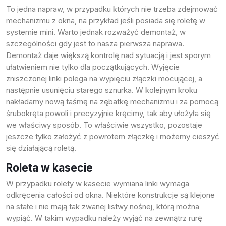
To jedna napraw, w przypadku których nie trzeba zdejmować
mechanizmu z okna, na przykład jeśli posiada się roletę w
systemie mini. Warto jednak rozważyć demontaż, w
szczególności gdy jest to nasza pierwsza naprawa.
Demontaż daje większą kontrolę nad sytuacją i jest sporym
ułatwieniem nie tylko dla początkujących. Wyjęcie
zniszczonej linki polega na wypięciu złączki mocującej, a
następnie usunięciu starego sznurka. W kolejnym kroku
nakładamy nową taśmę na zębatkę mechanizmu i za pomocą
śrubokręta powoli i precyzyjnie kręcimy, tak aby ułożyła się
we właściwy sposób. To właściwie wszystko, pozostaje
jeszcze tylko założyć z powrotem złączkę i możemy cieszyć
się działającą roletą.
Roleta w kasecie
W przypadku
rolety w kasecie
wymiana linki wymaga
odkręcenia całości od okna. Niektóre konstrukcje są klejone
na stałe i nie mają tak zwanej listwy nośnej, którą można
wypiąć. W takim wypadku należy wyjąć na zewnątrz rurę