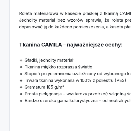
Roleta materiałowa w kasecie płaskiej z tkaniną CAMI
Jednolity materiał bez wzorów sprawia, że roleta p
dopasować ją do każdego pomieszczenia, a kaseta pła
Tkanina CAMILA – najważniejsze cechy:
🔸
Gładki, jednolity materiał
🔸 Tkanina miękko rozprasza światło
🔸 Stopień przyciemnienia uzależniony od wybranego k
🔸 Trwała tkanina wykonana w 100% z poliestru (PES)
🔸 Gramatura 185 g/m²
🔸 Prosta pielęgnacja – wystarczy przetrzeć wilgotną ś
🔸 Bardzo szeroka gama kolorystyczna – od neutralnyc