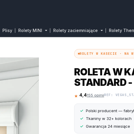
Plisy
Rolety MINI
Rolety zaciemniające
Rolety The
ROLETY W KASECIE · NA W
ROLETA W K
STANDARD -
4,4
155 opinii
REF: VEGAS_ST
★★★★☆
Polski producent — fabr
Tkaniny w 32+ kolorach
Gwarancja 24 miesiące