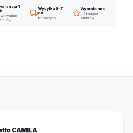
warancja 1
Wysyłka 5–7
Wybrało nas
ok
dni
już tysiące
 wszystkie
klientów
roboczych
odukty
iatło CAMILA