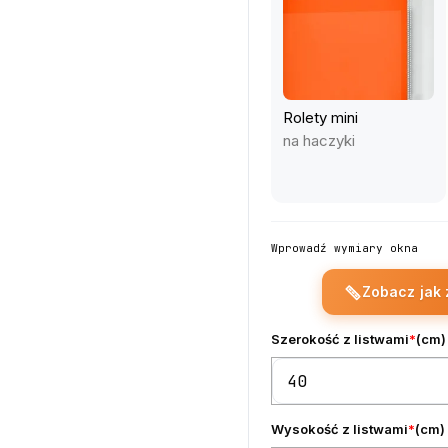
Rolety mini
na haczyki
0
0
1
1
Wprowadź wymiary okna
Zobacz jak 
2
2
Szerokość z listwami
*
(
cm
)
0
3
3
1
4
4
Wysokość z listwami
*
(
cm
)