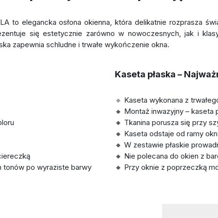
LA to elegancka osłona okienna, która delikatnie rozprasza świ
rezentuje się estetycznie zarówno w nowoczesnych, jak i kla
ska zapewnia schludne i trwałe wykończenie okna.
Kaseta płaska – Najważ
🔸
Kaseta wykonana z trwałe
🔸 Montaż inwazyjny – kaseta
oloru
🔸 Tkanina porusza się przy s
🔸 Kaseta odstaje od ramy ok
🔸 W zestawie płaskie prowadni
ciereczką
🔸 Nie polecana do okien z bar
h tonów po wyraziste barwy
🔸 Przy oknie z poprzeczką m