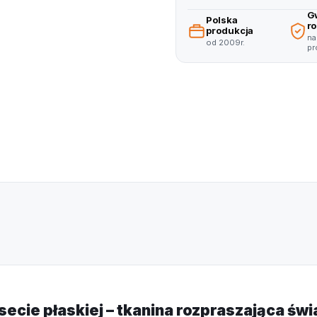
5
5
G
Polska
r
6
produkcja
6
na
od 2009r.
pr
7
7
8
8
9
9
secie płaskiej – tkanina rozpraszająca św