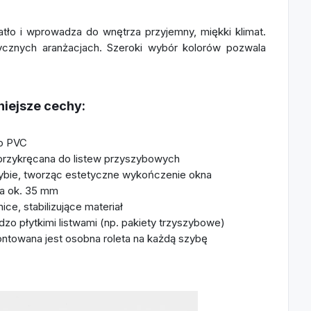
atło i wprowadza do wnętrza przyjemny, miękki klimat.
sycznych aranżacjach. Szeroki wybór kolorów pozwala
niejsze cechy:
go PVC
 przykręcana do listew przyszybowych
zybie, tworząc estetyczne wykończenie okna
na ok. 35 mm
ce, stabilizujące materiał
dzo płytkimi listwami (np. pakiety trzyszybowe)
ontowana jest osobna roleta na każdą szybę