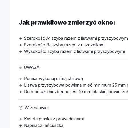
Jak prawidłowo zmierzyć okno:
🔸 Szerokość
A:
szyba razem z listwami przyszybowym
🔸 Szerokość
B:
szyba razem z uszczelkami
🔸
Wysokość:
szyba razem z listwami przyszybowymi
⚠️
UWAGA:
🔸
Pomiar wykonuj miarą stalową
🔸 Listwa przyszybowa powinna mieć minimum 25 mm 
🔸 Do montażu niezbędne jest 10 mm płaskiej powierzchn
📦
W zestawie
:
🔸
Kaseta płaska z prowadnicami
🔸 Napinacz łańcuszka