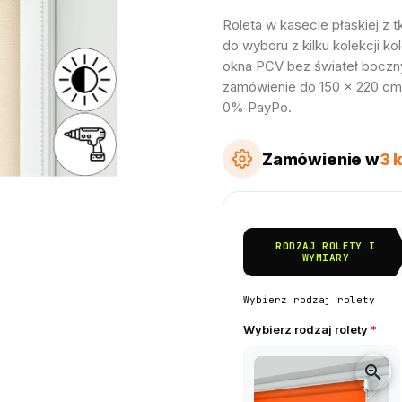
Roleta w kasecie płaskiej z 
do wyboru z kilku kolekcji 
okna PCV bez świateł boczn
zamówienie do 150 × 220 cm. 
0% PayPo.
Zamówienie w
3 
RODZAJ ROLETY I
WYMIARY
Wybierz rodzaj rolety
Wybierz rodzaj rolety
*
zoom_in