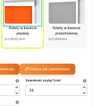
Rolety w kasecie
Rolety w kasecie
płaskiej
przestrzennej
przykręcane
przyklejana
zmierzyć
Zobacz jak zamontować
Szerokość szyby
*
(
cm
)
info
info
keyboard_arrow_up
keyboard_arrow_up
keyboard_arrow_down
keyboard_arrow_down
info