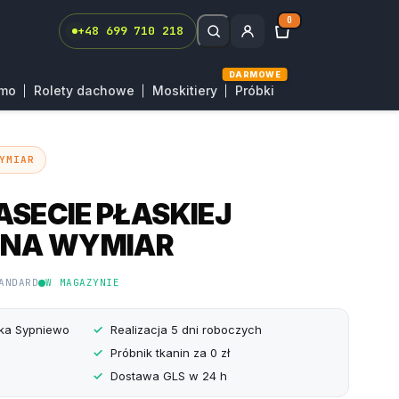
0
+48 699 710 218
DARMOWE
rmo
Rolety dachowe
Moskitiery
Próbki
YMIAR
ASECIE PŁASKIEJ
 NA WYMIAR
ANDARD
W MAGAZYNIE
yka Sypniewo
Realizacja 5 dni roboczych
Próbnik tkanin za 0 zł
Dostawa GLS w 24 h