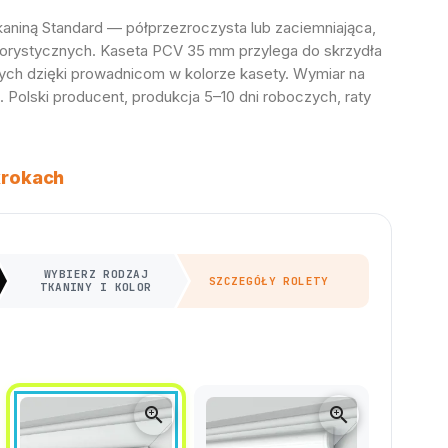
tkaniną Standard — półprzezroczysta lub zaciemniająca,
kolorystycznych. Kaseta PCV 35 mm przylega do skrzydła
ych dzięki prowadnicom w kolorze kasety. Wymiar na
Polski producent, produkcja 5–10 dni roboczych, raty
krokach
WYBIERZ RODZAJ
SZCZEGÓŁY ROLETY
TKANINY I KOLOR
zoom_in
zoom_in