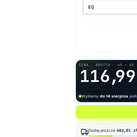
2
5
5
3
6
6
4
7
7
0
0
5
8
8
CENA · BRUTTO · 40 × 80 
1
1
6
,
9
9
2
2
7
Wyślemy
do 14 sierpnia
jeśl
3
3
8
4
4
9
Dodaj jeszcze
682,01 z