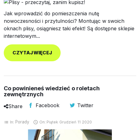
Jak wprowadzić do pomieszczenia nutę
nowoczesności i przytulności? Montując w swoich
oknach plisy, osiągniesz taki efekt! Są dostępne sklepie
internetowym...
CZYTAJ WIĘCEJ
Co powinieneś wiedzieć o roletach
zewnętrznych
Facebook
Twitter
Share
Porady
In:
On:
Piątek
Grudzień
11
2020
list
