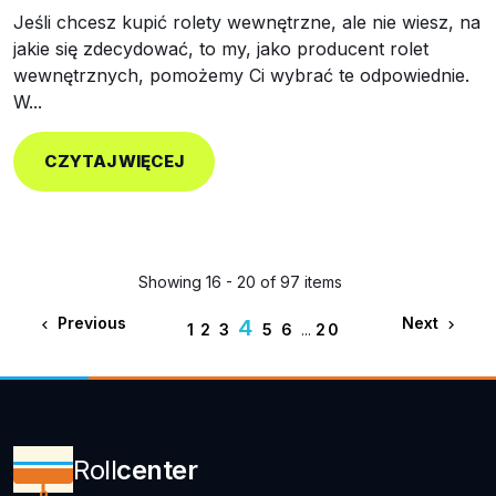
Jeśli chcesz kupić rolety wewnętrzne, ale nie wiesz, na
jakie się zdecydować, to my, jako producent rolet
wewnętrznych, pomożemy Ci wybrać te odpowiednie.
W...
CZYTAJ WIĘCEJ
Showing 16 - 20 of 97 items
Previous
Next
4


1
2
3
5
6
...
20
Roll
center