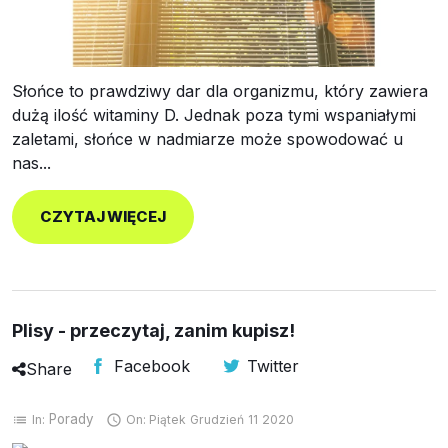
Próbki Darmowe
Słońce to prawdziwy dar dla organizmu, który zawiera
dużą ilość witaminy D. Jednak poza tymi wspaniałymi
zaletami, słońce w nadmiarze może spowodować u
nas...
CZYTAJ WIĘCEJ
Plisy - przeczytaj, zanim kupisz!
Facebook
Twitter
Share
Porady
In:
On:
Piątek
Grudzień
11
2020
list
