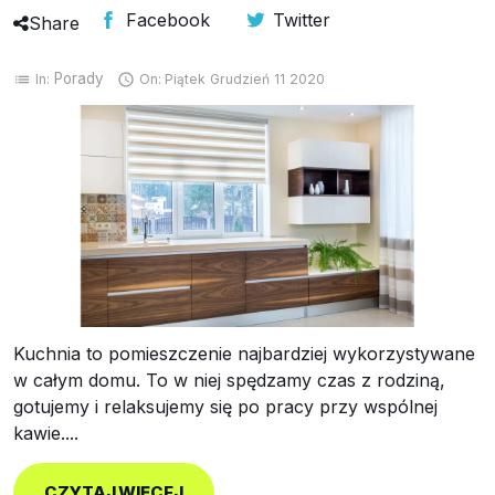
Facebook
Twitter
Share
Porady
In:
On:
Piątek
Grudzień
11
2020
list

Kuchnia to pomieszczenie najbardziej wykorzystywane
w całym domu. To w niej spędzamy czas z rodziną,
gotujemy i relaksujemy się po pracy przy wspólnej
kawie....
CZYTAJ WIĘCEJ