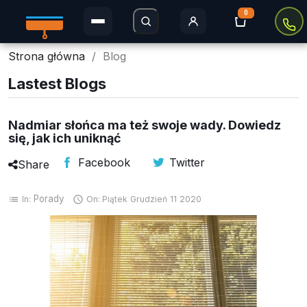
0
Strona główna
Blog
Rolety Dzień i Noc
Lastest Blogs
Rolety w kasecie
Nadmiar słońca ma też swoje wady. Dowiedz
Plisy
się, jak ich uniknąć
Rolety MINI
Facebook
Twitter
Share
Rolety zaciemniające
Porady
In:
On:
Piątek
Grudzień
11
2020
list

Rolety Thermo
Rolety dachowe
Moskitiery