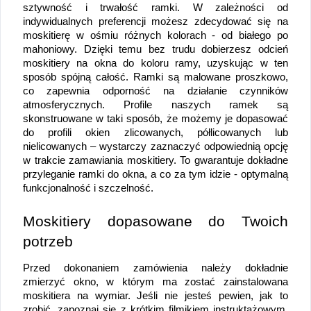
sztywność i trwałość ramki. W zależności od 
indywidualnych preferencji możesz zdecydować się na 
moskitierę w ośmiu różnych kolorach - od białego po 
mahoniowy. Dzięki temu bez trudu dobierzesz odcień 
moskitiery na okna do koloru ramy, uzyskując w ten 
sposób spójną całość. Ramki są malowane proszkowo, 
co zapewnia odporność na działanie czynników 
atmosferycznych. Profile naszych ramek są 
skonstruowane w taki sposób, że możemy je dopasować 
do profili okien zlicowanych, półlicowanych lub 
nielicowanych – wystarczy zaznaczyć odpowiednią opcję 
w trakcie zamawiania moskitiery. To gwarantuje dokładne 
przyleganie ramki do okna, a co za tym idzie - optymalną 
funkcjonalność i szczelność.
Moskitiery dopasowane do Twoich 
potrzeb
Przed dokonaniem zamówienia należy dokładnie 
zmierzyć okno, w którym ma zostać zainstalowana 
moskitiera na wymiar. Jeśli nie jesteś pewien, jak to 
zrobić, zapoznaj się z krótkim filmikiem instruktażowym. 