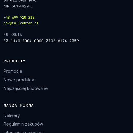
89-422 Sypniewo
NIP: 5611442913
+48 699 710 218
bok@rollcenter.pl
NR KONTA
83 1140 2004 0000 3102 6174 2359
PRODUKTY
Promocje
Nowe produkty
Najczęściej kupowane
NASZA FIRMA
Delivery
Regulamin zakupów
Informacja o cookies