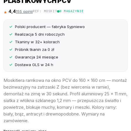
PLASTIKOWYCH PCV
4,4
155 opinii
REF: MOSKIT
W MAGAZYNIE
★★★★☆
Polski producent — fabryka Sypniewo
Realizacja 5 dni roboczych
Tkaniny w 32+ kolorach
Próbnik tkanin za 0 zł
Gwarancja 24 miesiące
Dostawa GLS w 24 h
Moskitiera ramkowa na okno PCV do 160 × 160 cm — montaż
bezinwazyjny na zatrzaski Z (bez wiercenia w ramie),
demontaż na zimę w 30 sekund. Profil aluminiowy 25 × 11 mm,
siatka z włókna szklanego 1,2 mm — przepuszcza światło i
powietrze, blokuje muchy, komary i meszki. Kolory ramy:
biały, brąz, antracyt i drewnopodobne. Wymiary na
zamówienie.