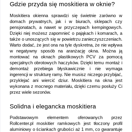
Gdzie przyda się moskitiera w oknie?
Moskitiera okienna sprawdzi się świetnie zarówno w 
domach prywatnych, jak i w biurach, sklepach czy 
pensjonatach, a nawet w przyczepach kempingowych. 
Dzięki niej możesz zapomnieć o pająkach i komarach, a 
także o unoszących się w powietrzu zanieczyszczeniach. 
Warto dodać, że jest ona na tyle dyskretna, że nie wpływa 
w negatywny sposób na aranżację okna. Można ją 
montować na oknach plastikowych PCV za pomocą 
specjalnych obrotowych haczyków. Dzięki temu montaż i 
demontaż przebiega błyskawicznie i nie wymaga 
ingerencji w strukturę ramy. Nie musisz niczego przybijać, 
przyklejać ani wiercić dziur. Moskitiera na okna jest 
wykonana z mocnego materiału, dzięki czemu posłuży Ci 
przez wiele sezonów.
Solidna i elegancka moskitiera 
Podstawowym elementem oferowanych przez 
Rollcenter.pl moskitier ramkowych jest tłoczony profil 
aluminiowy o ściankach grubości aż 1 mm, co gwarantuje 