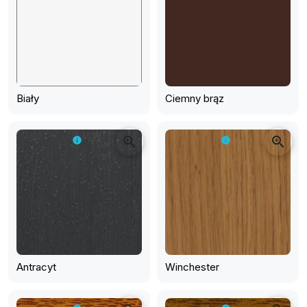
Biały
Ciemny brąz
zoom_in
zoom_in
info
info
Antracyt
Winchester