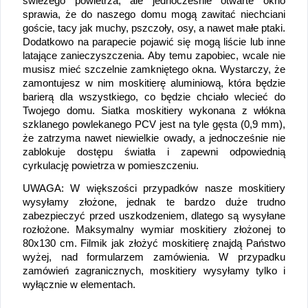
świeżego powietrza, ale jednocześnie otwarte okno 
sprawia, że do naszego domu mogą zawitać niechciani 
goście, tacy jak muchy, pszczoły, osy, a nawet małe ptaki. 
Dodatkowo na parapecie pojawić się mogą liście lub inne 
latające zanieczyszczenia. Aby temu zapobiec, wcale nie 
musisz mieć szczelnie zamkniętego okna. Wystarczy, że 
zamontujesz w nim moskitierę aluminiową, która będzie 
barierą dla wszystkiego, co będzie chciało wlecieć do 
Twojego domu. Siatka moskitiery wykonana z włókna 
szklanego powlekanego PCV jest na tyle gęsta (0,9 mm), 
że zatrzyma nawet niewielkie owady, a jednocześnie nie 
zablokuje dostępu światła i zapewni odpowiednią 
cyrkulację powietrza w pomieszczeniu.
UWAGA: W większości przypadków nasze moskitiery 
wysyłamy złożone, jednak te bardzo duże trudno 
zabezpieczyć przed uszkodzeniem, dlatego są wysyłane 
rozłożone. Maksymalny wymiar moskitiery złożonej to 
80x130 cm. Filmik jak złożyć moskitierę znajdą Państwo 
wyżej, nad formularzem zamówienia. W przypadku 
zamówień zagranicznych, moskitiery wysyłamy tylko i 
wyłącznie w elementach.