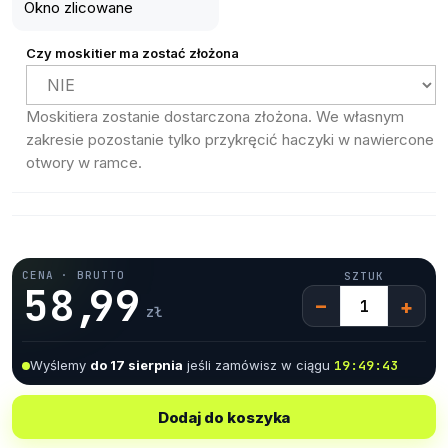
1
2
2
Okno zlicowane
2
3
3
Czy moskitier ma zostać złożona
0
3
4
4
Moskitiera zostanie dostarczona złożona.
We własnym
1
4
5
5
zakresie pozostanie tylko przykręcić haczyki w nawiercone
2
5
6
6
otwory w ramce.
3
6
7
7
4
7
8
8
CENA · BRUTTO
SZTUK
5
8
,
9
9
zł
6
9
Wyślemy
do 17 sierpnia
jeśli zamówisz w ciągu
19:49:42
7
8
Dodaj do koszyka