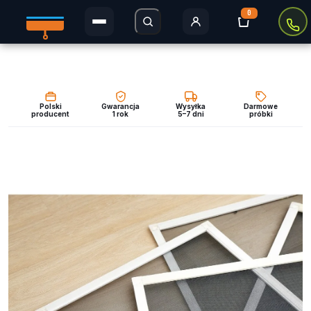
0
Rolety Dzień i Noc
Rolety w kasecie
Polski
Gwarancja
Wysyłka
Darmowe
producent
1 rok
5–7 dni
próbki
Plisy
Rolety MINI
Rolety zaciemniające
Rolety Thermo
Rolety dachowe
Moskitiery