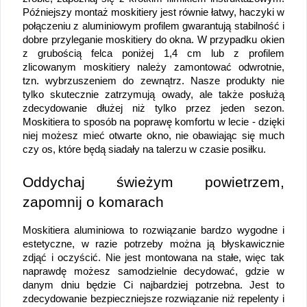
Późniejszy montaż moskitiery jest równie łatwy, haczyki w 
połączeniu z aluminiowym profilem gwarantują stabilność i 
dobre przyleganie moskitiery do okna. W przypadku okien 
z grubością felca poniżej 1,4 cm lub z profilem 
zlicowanym moskitiery należy zamontować odwrotnie, 
tzn. wybrzuszeniem do zewnątrz. Nasze produkty nie 
tylko skutecznie zatrzymują owady, ale także posłużą 
zdecydowanie dłużej niż tylko przez jeden sezon. 
Moskitiera to sposób na poprawę komfortu w lecie - dzięki 
niej możesz mieć otwarte okno, nie obawiając się much 
czy os, które będą siadały na talerzu w czasie posiłku.
Oddychaj świeżym powietrzem, 
zapomnij o komarach
Moskitiera aluminiowa to rozwiązanie bardzo wygodne i 
estetyczne, w razie potrzeby można ją błyskawicznie 
zdjąć i oczyścić. Nie jest montowana na stałe, więc tak 
naprawdę możesz samodzielnie decydować, gdzie w 
danym dniu będzie Ci najbardziej potrzebna. Jest to 
zdecydowanie bezpieczniejsze rozwiązanie niż repelenty i 