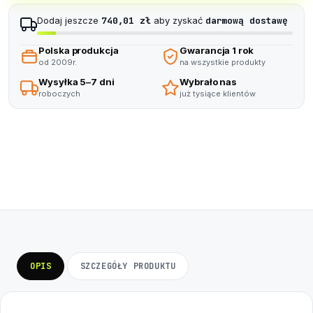
9
Dodaj jeszcze
740,01 zł
aby zyskać
darmową dostawę
Polska produkcja
Gwarancja 1 rok
od 2009r.
na wszystkie produkty
Wysyłka 5–7 dni
Wybrało nas
roboczych
już tysiące klientów
OPIS
SZCZEGÓŁY PRODUKTU