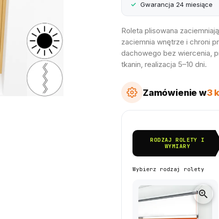
Gwarancja 24 miesiące
Roleta plisowana zaciemniaj
zaciemnia wnętrze i chroni 
dachowego bez wiercenia, p
tkanin, realizacja 5–10 dni.
Zamówienie w
3 
RODZAJ ROLETY I
WYMIARY
Wybierz rodzaj rolety
zoom_in