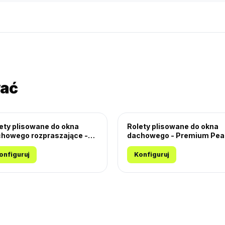
wać
ety plisowane do okna
Rolety plisowane do okna
howego rozpraszające -
dachowego - Premium Pea
ster Miodu
onfiguruj
Konfiguruj