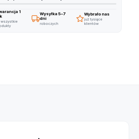
warancja 1
Wysyłka 5–7
Wybrało nas
ok
dni
już tysiące
 wszystkie
klientów
roboczych
odukty