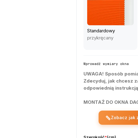
Standardowy
przykręcany
0
0
Wprowadź wymiary okna
UWAGA!
Sposób pomia
1
1
Zdecyduj, jak chcesz z
odpowiednią instrukcją
0
2
2
MONTAŻ DO OKNA D
1
3
3
Zobacz jak 
2
4
4
Szerokość
*
(
cm
)