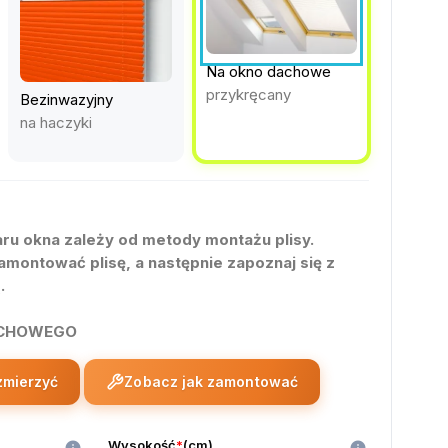
Na okno dachowe
przykręcany
Bezinwazyjny
na haczyki
ru okna zależy od metody montażu plisy.
amontować plisę, a następnie zapoznaj się z
.
ACHOWEGO
zmierzyć
Zobacz jak zamontować
Wysokość
*
(
cm
)
info
info