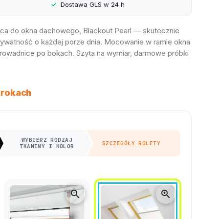
Dostawa GLS w 24 h
ąca do okna dachowego, Blackout Pearl — skutecznie
prywatność o każdej porze dnia. Mocowanie w ramie okna
rowadnice po bokach. Szyta na wymiar, darmowe próbki
krokach
WYBIERZ RODZAJ
SZCZEGÓŁY ROLETY
TKANINY I KOLOR
zoom_in
zoom_in