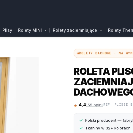
Plisy
Rolety MINI
Rolety zaciemniające
Rolety The
ROLETY DACHOWE · NA WYM
ROLETA PLI
ZACIEMNIA
DACHOWEGO 
4,4
155 opinii
REF: PLISSE_B
★★★★☆
Polski producent — fabr
Tkaniny w 32+ kolorach