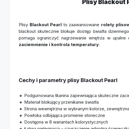
Plisy Blackout
Plisy
Blackout Pearl
to zaawansowane
rolety plis
blackout skutecznie blokuje dostęp światła dzienneg
pomaga ograniczyć nagrzewanie wnętrza w upalne dn
zaciemnienie i kontrola temperatury
.
Cechy i parametry plisy Blackout Pearl
🔸 Podgumowana tkanina zapewniająca skuteczne zaci
🔸 Materiał blokujący przenikanie światła
🔸 Strona wewnętrzna w wybranym kolorze, zewnętrzna 
🔸 Powłoka odbijająca promienie słoneczne
🔸 Dostępna w 8 wariantach kolorystycznych
🔸 Łatwa pielęgnacja – czyszczenie wilgotną ściereczk