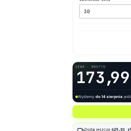
3
5
5
4
0
6
6
5
1
7
7
0
6
2
8
8
CENA · BRUTTO
1
7
3
,
9
9
2
8
4
Wyślemy
do 14 sierpnia
jeśl
3
9
5
4
6
Dodaj jeszcze
625,01 z