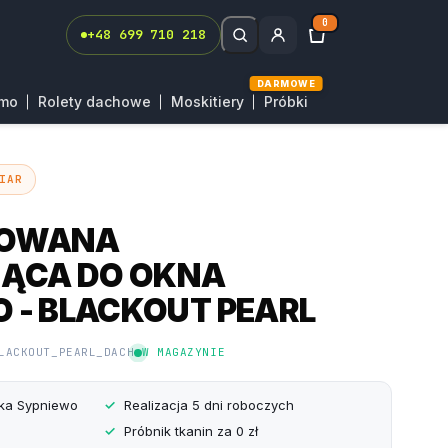
0
+48 699 710 218
DARMOWE
rmo
Rolety dachowe
Moskitiery
Próbki
IAR
SOWANA
JĄCA DO OKNA
- BLACKOUT PEARL
LACKOUT_PEARL_DACH
W MAGAZYNIE
yka Sypniewo
Realizacja 5 dni roboczych
Próbnik tkanin za 0 zł