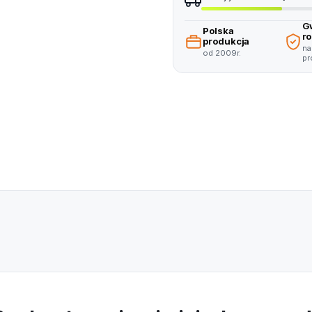
5
7
G
Polska
r
6
produkcja
8
na
od 2009r.
pr
7
9
8
9