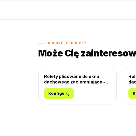
PODOBNE PRODUKTY
Może Cię zaintereso
Rolety plisowane do okna
Rol
dachowego zaciemniające -
dac
Plaster Miodu
Pla
Konfiguruj
K