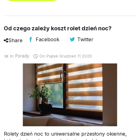
Od czego zależy koszt rolet dzień noc?
Facebook
Twitter
Share
Porady
In:
On:
Piątek
Grudzień
11
2020
list

Rolety dzień noc to uniwersalne przesłony okienne,