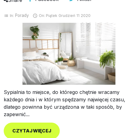
Share
Porady
In:
On:
Piątek
Grudzień
11
2020
list

Sypialnia to miejsce, do którego chętnie wracamy
każdego dnia i w którym spędzamy najwięcej czasu,
dlatego powinna być urządzona w taki sposób, by
zapewnić...
CZYTAJ WIĘCEJ