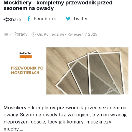
Moskitiery – kompletny przewodnik przed
sezonem na owady
Próbki Darmowe
Facebook
Twitter
Share
Porady
In:
On:
Poniedziałek
Kwiecień
7
2025
list

Moskitiery – kompletny przewodnik przed sezonem na
owady Sezon na owady tuż za rogiem, a z nim wracają
nieproszeni goście, tacy jak komary, muszki czy
muchy....