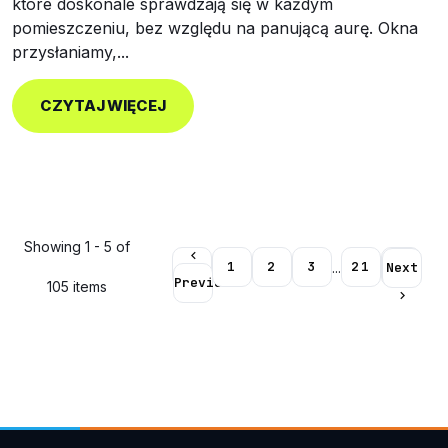
które doskonale sprawdzają się w każdym
pomieszczeniu, bez względu na panującą aurę. Okna
przysłaniamy,...
CZYTAJ WIĘCEJ
Showing 1 - 5 of

1
2
3
21
...
Next
Previous
105 items
