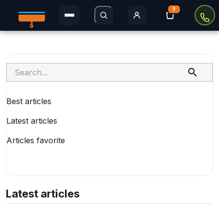
0
Rolety Dzień i Noc
Rolety w kasecie

Plisy
Best articles
Rolety MINI
Latest articles
Rolety zaciemniające
Articles favorite
Rolety Thermo
Rolety dachowe
Latest articles
Moskitiery