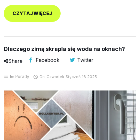
CZYTAJ WIĘCEJ
Dlaczego zimą skrapla się woda na oknach?
Facebook
Twitter
Share
Porady
In:
On:
Czwartek
Styczeń
16
2025
list
