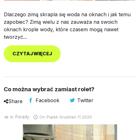
Dlaczego zimą skrapla się woda na oknach i jak temu
zapobiec? Zimą wielu z nas zauważa na swoich
oknach krople wody, które czasem mogą nawet
tworzyć...
CZYTAJ WIĘCEJ
Co można wybrać zamiast rolet?
Facebook
Twitter
Share
Porady
In:
On:
Piątek
Grudzień
11
2020
list
