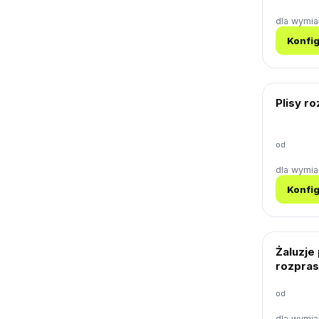
dla wymi
Konfig
Plisy r
od
dla wymi
Konfig
Żaluzje
rozpras
od
dla wymi