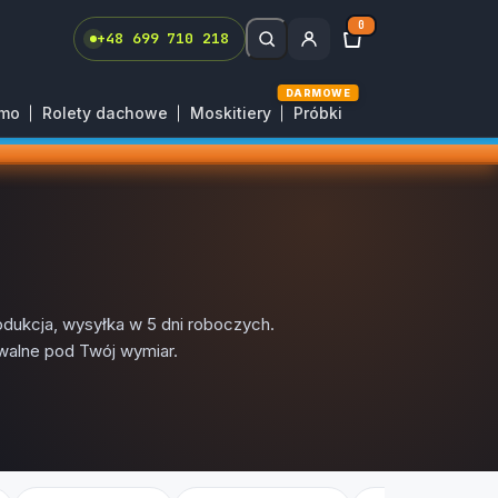
0
+48 699 710 218
DARMOWE
rmo
Rolety dachowe
Moskitiery
Próbki
odukcja, wysyłka w 5 dni roboczych.
walne pod Twój wymiar.