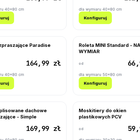
aru 40×80 cm
dla wymiaru 40×80 cm
uruj
Konfiguruj
ozpraszające Paradise
Roleta MINI Standard - N
WYMIAR
164,99 zł
66,
od
aru 40×80 cm
dla wymiaru 50×80 cm
uruj
Konfiguruj
 plisowane dachowe
Moskitiery do okien
zające - Simple
plastikowych PCV
169,99 zł
59,
od
aru 40×80 cm
dla wymiaru 30×30 cm