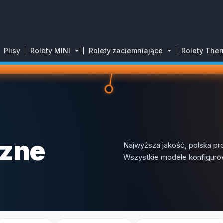
Plisy
Rolety MINI
Rolety zaciemniające
Rolety The
rzne
Najwyższa jakość, polska pr
Wszystkie modele konfiguro