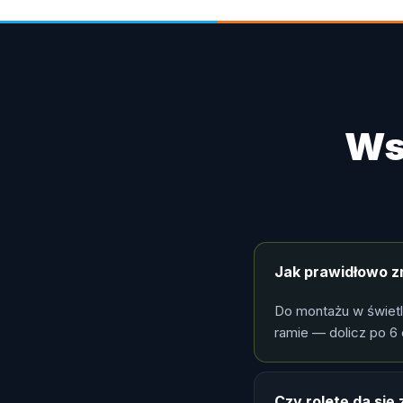
Ws
Jak prawidłowo z
Do montażu w świet
ramie — dolicz po 6 
Czy roletę da si