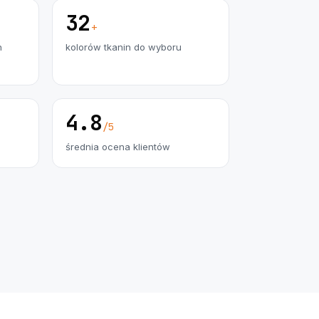
32
+
h
kolorów tkanin do wyboru
4.8
/5
średnia ocena klientów