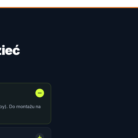
ieć
by). Do montażu na