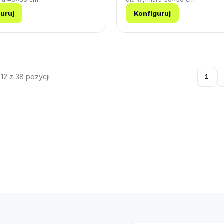
uruj
Konfiguruj
12 z 38 pozycji
1