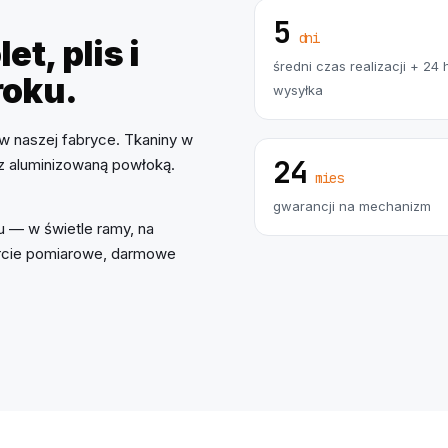
5
dni
et, plis i
średni czas realizacji + 24 
roku.
wysyłka
w naszej fabryce. Tkaniny w
24
 z aluminizowaną powłoką.
mies
gwarancji na mechanizm
 — w świetle ramy, na
parcie pomiarowe, darmowe