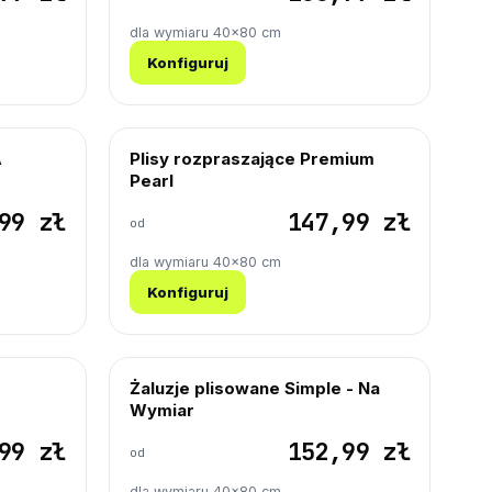
dla wymiaru 40×80 cm
Konfiguruj
A
Plisy rozpraszające Premium
Pearl
99 zł
147,99 zł
od
dla wymiaru 40×80 cm
Konfiguruj
Żaluzje plisowane Simple - Na
Wymiar
99 zł
152,99 zł
od
dla wymiaru 40×80 cm