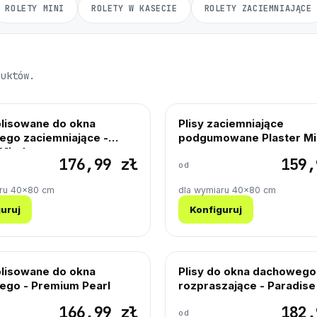
ROLETY MINI
ROLETY W KASECIE
ROLETY ZACIEMNIAJĄCE
duktów.
plisowane do okna
Plisy zaciemniające
go zaciemniające -
podgumowane Plaster M
 Miodu
176,99 zł
159,
od
aru 40×80 cm
dla wymiaru 40×80 cm
uruj
Konfiguruj
plisowane do okna
Plisy do okna dachowego
go - Premium Pearl
rozpraszające - Paradise
166,99 zł
182,
od