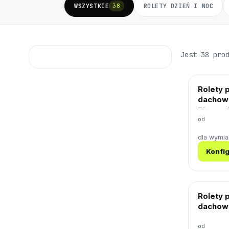
WSZYSTKIE
ROLETY DZIEŃ I NOC
38
Jest 38 pro
Rolety 
dachowe
Plaster
od
dla wymi
Konfig
Rolety 
dachowe
od