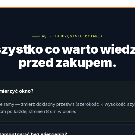
FAQ · NAJCZĘSTSZE PYTANIA
zystko co warto wiedz
przed zakupem.
mierzyć okno?
le ramy — zmierz dokładny prześwit (szerokość × wysokość szy
cm po każdej stronie i 8 cm w pionie.
ę zamontować bez wiercenia?