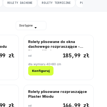
ROLETY DACHOWE
ROLETY TERMICZNE
PLISY
MOSK
Dostępne

Rolety plisowane do okna
iodu
dachowego rozpraszające -
Plaster Miodu
99 zł
185,99 zł
od
dla wymiaru 40×80 cm
Konfiguruj
Rolety plisowane rozpraszające
Plaster Miodu
99 zł
166,99 zł
od