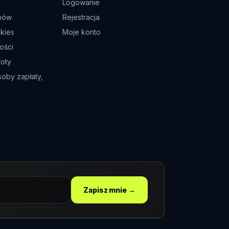
Logowanie
pów
Rejestracja
okies
Moje konto
ości
roty
soby zapłaty,
Zapisz mnie →